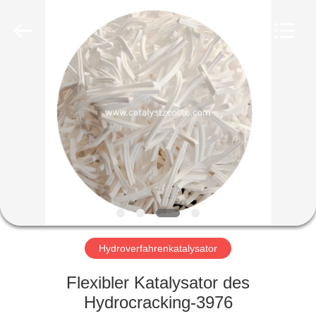
CATALYSTS
GROUP
CO.,LTD.
All
Rights
Reserved.
HAUS
PRODUKTE
ÜBER
UNS
FABRIK-
AUSFLUG
Hydroverfahrenkatalysator
Flexibler Katalysator des
QUALITÄTSKONTROLLE
Hydrocracking-3976