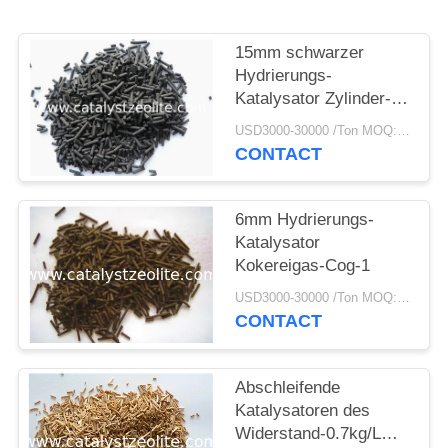
PRIVACY
POLICY
15mm schwarzer
Hydrierungs-
Katalysator Zylinder-
NiO-Al2O3
USD3000-30000 /Ton MOQ:1 Kilogramm
CONTACT
6mm Hydrierungs-
Katalysator
Kokereigas-Cog-1
USD3000-30000 /Ton MOQ:1 Kilogramm
CONTACT
Abschleifende
Katalysatoren des
Widerstand-0.7kg/L