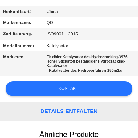
TRETEN
Herkunftsort:
China
SIE
Markenname:
QD
MIT
Zertifizierung:
ISO9001：2015
UNS
Modellnummer:
Katalysator
IN
Markieren:
,
Flexibler Katalysator des Hydrocracking-3976
VERBINDUNG
Hoher Stickstoff beständiger Hydrocracking-
Katalysator
,
Katalysator des Hydroverfahren-250m2/g
NACHRICHTEN
KONTAKT!
FÄLLE
DETAILS ENTFALTEN
SITEMAP
Ähnliche Produkte