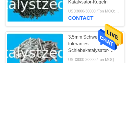
Katalysator-Kugeln
69
USD3000-30000 /Ton MOQ:1 Kilogramm
CONTACT
Hydroverfahrenkatalysat
3.5mm Schwefel-
tolerantes
Schiebekatalysator-
Mittel
USD3000-30000 /Ton MOQ:1 Kilogramm
CONTACT
13
Deoxidizer
Schwarze
Kohlenmonoxid-
Abbaukatalysatorkugeln
USD3000-10000 Ton MOQ:1 Kilogramm
CONTACT
10