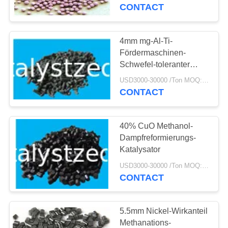
CONTACT
TRETEN
SIE
4mm mg-Al-Ti-
12
MIT
Fördermaschinen-
Schwefel-toleranter
UNS
Betazeolith
Schiebekatalysator
USD3000-30000 /Ton MOQ:1 Kilogramm
IN
CONTACT
VERBINDUNG
40% CuO Methanol-
NACHRICHTEN
Dampfreformierungs-
Katalysator
17
FÄLLE
USD3000-30000 /Ton MOQ:1 Kilogramm
CONTACT
Zeolith SAPO-34
SITEMAP
5.5mm Nickel-Wirkanteil
Methanations-