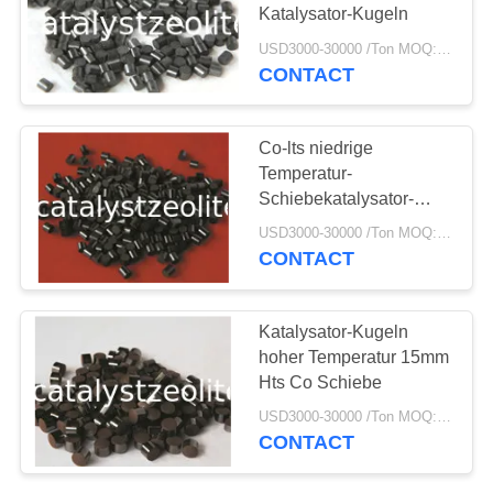
PRIVACY
Katalysator-Kugeln
POLICY
USD3000-30000 /Ton MOQ:1 Kilogramm
CONTACT
10
Zeolith TS-1
Co-lts niedrige
Temperatur-
Schiebekatalysator-
Kugeln
USD3000-30000 /Ton MOQ:1 Kilogramm
CONTACT
10
Katalysator-Kugeln
hoher Temperatur 15mm
Hts-Katalysator
Hts Co Schiebe
USD3000-30000 /Ton MOQ:1 Kilogramm
CONTACT