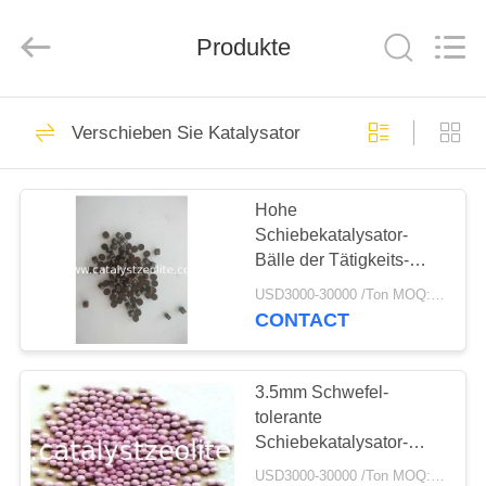
CATALYSTS
GROUP
CO.,LTD.
Produkte
All
Rights
Reserved.
HAUS
22
Verschieben Sie Katalysator
Katalysator-Zeolith
PRODUKTE
Hohe
Schiebekatalysator-
ÜBER
Bälle der Tätigkeits-
UNS
5mm
USD3000-30000 /Ton MOQ:1 Kilogramm
CONTACT
43
FABRIK-
AUSFLUG
3.5mm Schwefel-
Zeolith ZSM-5
tolerante
Schiebekatalysator-
QUALITÄTSKONTROLLE
Bälle
USD3000-30000 /Ton MOQ:1 Kilogramm