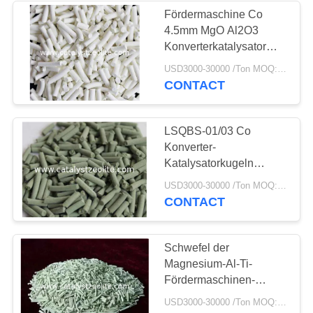
Fördermaschine Co
4.5mm MgO Al2O3
58
Konverterkatalysator
Zeolith-
Schwefels toleranter
USD3000-30000 /Ton MOQ:1 Kilogramm
Schiebe
CONTACT
Molekularsieb
LSQBS-01/03 Co
Konverter-
Katalysatorkugeln
Schwefels tolerante
44
USD3000-30000 /Ton MOQ:1 Kilogramm
Schiebe
CONTACT
Entschwefelungs-
Mittel
Schwefel der
Magnesium-Al-Ti-
Fördermaschinen-
4.5mm toleranter Como-
USD3000-30000 /Ton MOQ:1 Kilogramm
Katalysator