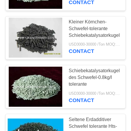
CONTACT
16
Arsenhaltige Abbau-
Kleiner Körnchen-
Schwefel-tolerante
Medien
Schiebekatalysatorkugeln
USD3000-30000 /Ton MOQ:1 Kilogramm
CONTACT
Schiebekatalysatorkugeln
5
des Schwefel-0.8kg/l
tolerante
Entchlorungs-Mittel
USD3000-30000 /Ton MOQ:1 Kilogramm
CONTACT
Seltene Erdadditiver
Schwefel tolerante Hts-