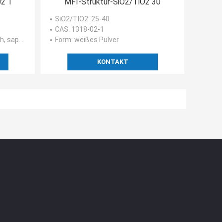
2 1
MFI-Struktur-SiO2/TiO2 30
SiO2/TIO2
: 25-40
CAS
: 1318-02-1
talysator sapo-34
Form
: weißes Pulver
KONTAKT