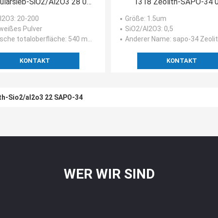
ularsieb-SiO2/Al2O3 28 02
1318 Zeolith-SAPO-34 0
1
l2O3
: 20-200
Größe
: 1.5um
 weißes Pulver
SiO2/Al2O3
: 0,5
ische totaloberfläche
: 540 m2/g
Anderer Name
: sapo-34 Zeolith, sapo-34 Molekularsieb, Ka
KONTAKT
KONTAKT
ith-Sio2/al2o3 22 SAPO-34
WER WIR SIND