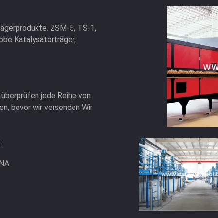
rägerprodukte. ZSM-5, TS-1,
obe Katalysatorträger,
r überprüfen jede Reihe von
en, bevor wir versenden Wir
G
INA