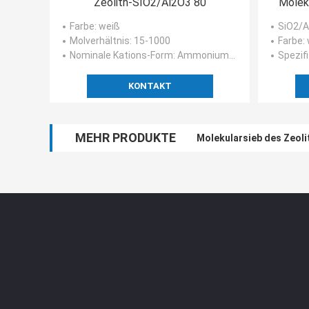
Zeolith-SIO2/Al2O3 80
Molek
Farbe
: weiß
SiO2/A
Molverhältnis
: 15-1000
Farbe
:
Nominale Kations-Form
: Ammonium/Wasserstoff
Spezif
KONTAKT
MEHR PRODUKTE
Molekularsieb des Zeol