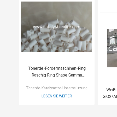
Tonerde-Fördermaschinen-Ring
Raschig Ring Shape Gamma
Catalyst Carrier Ring-3.2mm 4.8mm
Tonerde-Katalysator-Unterstützung
6.4mm
Weiße
LESEN SIE WEITER
SiO2/A