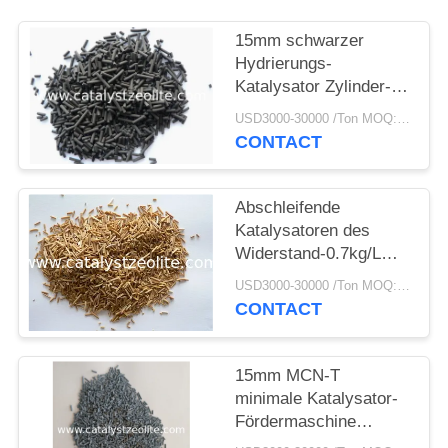
PRIVACY
POLICY
15mm schwarzer
Hydrierungs-
Katalysator Zylinder-
NiO-Al2O3
USD3000-30000 /Ton MOQ:1 Kilogramm
CONTACT
Abschleifende
Katalysatoren des
Widerstand-0.7kg/L
Hydroprocessing
USD3000-30000 /Ton MOQ:1 Kilogramm
CONTACT
15mm MCN-T
minimale Katalysator-
Fördermaschine
Hydroverfahren-