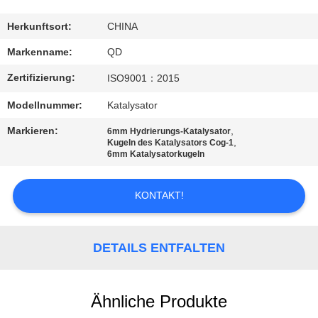
TRETEN
Herkunftsort:
CHINA
SIE
Markenname:
QD
MIT
Zertifizierung:
ISO9001：2015
UNS
Modellnummer:
Katalysator
IN
Markieren:
,
6mm Hydrierungs-Katalysator
VERBINDUNG
,
Kugeln des Katalysators Cog-1
6mm Katalysatorkugeln
NACHRICHTEN
KONTAKT!
FÄLLE
DETAILS ENTFALTEN
SITEMAP
Ähnliche Produkte