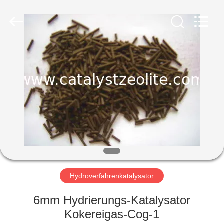
CATALYSTS
GROUP
CO.,LTD.
All
Rights
Reserved.
HAUS
PRODUKTE
ÜBER
UNS
FABRIK-
AUSFLUG
Hydroverfahrenkatalysator
6mm Hydrierungs-Katalysator
QUALITÄTSKONTROLLE
Kokereigas-Cog-1