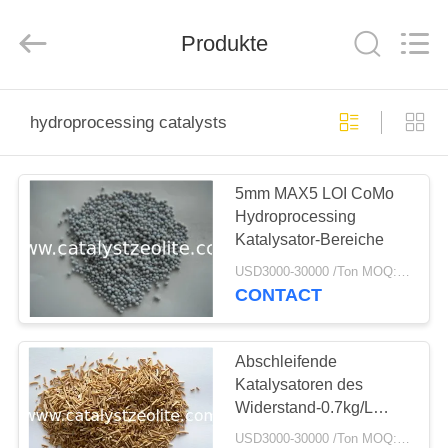
CATALYSTS
GROUP
CO.,LTD.
Produkte
All
Rights
Reserved.
HAUS
hydroprocessing catalysts
PRODUKTE
5mm MAX5 LOI CoMo
Hydroprocessing
ÜBER
Katalysator-Bereiche
UNS
USD3000-30000 /Ton MOQ:1 Kilogramm
CONTACT
FABRIK-
AUSFLUG
Abschleifende
Katalysatoren des
Widerstand-0.7kg/L
QUALITÄTSKONTROLLE
Hydroprocessing
USD3000-30000 /Ton MOQ:1 Kilogramm