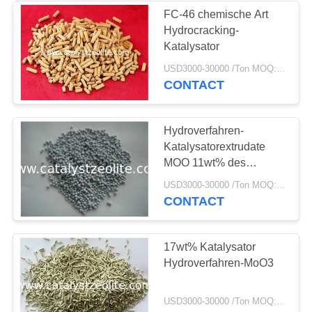
FC-46 chemische Art
Hydrocracking-
Katalysator
USD3000-30000 /Ton MOQ:1 Kilogramm
CONTACT
Hydroverfahren-
Katalysatorextrudate
MOO 11wt% des
Bereich-201S
USD3000-30000 /Ton MOQ:1 Kilogramm
CONTACT
17wt% Katalysator
Hydroverfahren-MoO3
USD3000-30000 /Ton MOQ:1 Kilogramm