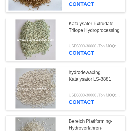
CONTACT
TRETEN
SIE
Katalysator-Extrudate
MIT
Trilope Hydroprocessing
UNS
USD3000-30000 /Ton MOQ:1 Kilogramm
IN
CONTACT
VERBINDUNG
hydrodewaxing
NACHRICHTEN
Katalysator LS-3881
FÄLLE
USD3000-30000 /Ton MOQ:1 Kilogramm
CONTACT
SITEMAP
Bereich Platiforming-
Hydroverfahren-