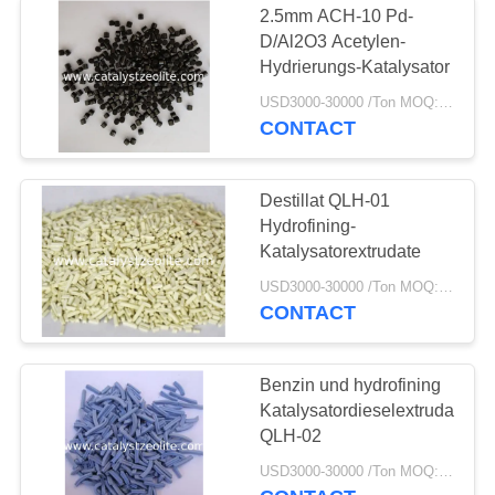
2.5mm ACH-10 Pd-
D/Al2O3 Acetylen-
Hydrierungs-Katalysator
USD3000-30000 /Ton MOQ:1 Kilogramm
CONTACT
Destillat QLH-01
Hydrofining-
Katalysatorextrudate
USD3000-30000 /Ton MOQ:1 Kilogramm
CONTACT
Benzin und hydrofining
Katalysatordieselextrudate
QLH-02
USD3000-30000 /Ton MOQ:1 Kilogramm