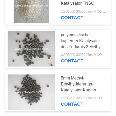
PRIVACY
Katalysator TNSO
POLICY
USD3000-30000 /Ton MOQ:1 Kilogramm
CONTACT
polymetallischer
kupferner Katalysator
des Furfurals 2 Methyl
zum Furan
USD3000-30000 /Ton MOQ:1 Kilogramm
CONTACT
5mm Methyl-
Ethylhydrierungs-
Katalysator-Kugeln
keton-MEK-02
USD3000-30000 /Ton MOQ:1 Kilogramm
CONTACT