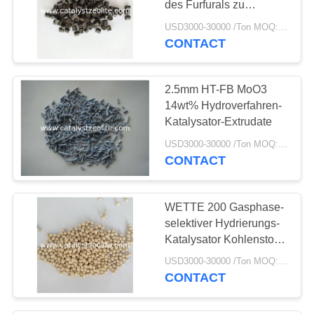
des Furfurals zu
Dimethylfuran
USD3000-30000 /Ton MOQ:1 Kilogramm
CONTACT
2.5mm HT-FB MoO3
14wt% Hydroverfahren-
Katalysator-Extrudate
USD3000-30000 /Ton MOQ:1 Kilogramm
CONTACT
WETTE 200 Gasphase-
selektiver Hydrierungs-
Katalysator Kohlenstoff-
LSBC-H-33 drei
USD3000-30000 /Ton MOQ:1 Kilogramm
CONTACT