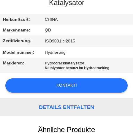
Katalysator
TRETEN
SIE
Herkunftsort:
CHINA
MIT
Markenname:
QD
UNS
Zertifizierung:
ISO9001：2015
IN
Modellnummer:
Hydrierung
VERBINDUNG
Markieren:
,
Hydrocrackkatalysator
Katalysator benutzt im Hydrocracking
NACHRICHTEN
KONTAKT!
FÄLLE
DETAILS ENTFALTEN
SITEMAP
Ähnliche Produkte