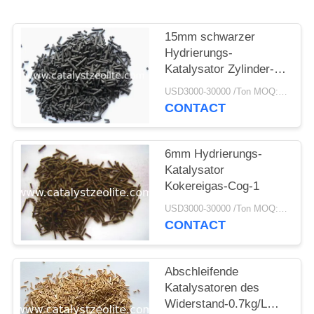
PRIVACY
POLICY
15mm schwarzer
Hydrierungs-
Katalysator Zylinder-
NiO-Al2O3
USD3000-30000 /Ton MOQ:1 Kilogramm
CONTACT
6mm Hydrierungs-
Katalysator
Kokereigas-Cog-1
USD3000-30000 /Ton MOQ:1 Kilogramm
CONTACT
Abschleifende
Katalysatoren des
Widerstand-0.7kg/L