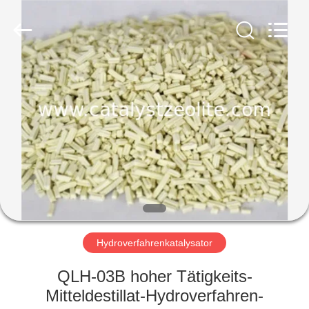
CATALYSTS
GROUP
CO.,LTD.
All
Rights
Reserved.
HAUS
PRODUKTE
ÜBER
UNS
FABRIK-
AUSFLUG
Hydroverfahrenkatalysator
QLH-03B hoher Tätigkeits-
QUALITÄTSKONTROLLE
Mitteldestillat-Hydroverfahren-