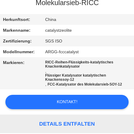
Molekularsieb-RICC
TRETEN
SIE
Herkunftsort:
China
MIT
Markenname:
catalystzeolite
UNS
Zertifizierung:
SGS ISO
IN
Modellnummer:
ARGG-fcccatalyst
VERBINDUNG
Markieren:
RICC-Reihen-Flüssigkeits-katalytisches
Knackenkatalysator
,
Flüssiger Katalysator katalytischen
NACHRICHTEN
Knackenssoy-12
,
FCC-Katalysator des Molekularsieb-SOY-12
FÄLLE
KONTAKT!
SITEMAP
DETAILS ENTFALTEN