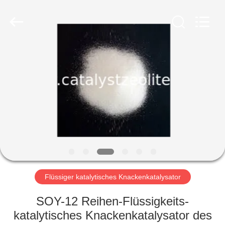
CATALYSTS
GROUP
CO.,LTD.
All
Rights
Reserved.
HAUS
PRODUKTE
ÜBER
UNS
FABRIK-
AUSFLUG
Flüssiger katalytisches Knackenkatalysator
SOY-12 Reihen-Flüssigkeits-
QUALITÄTSKONTROLLE
katalytisches Knackenkatalysator des