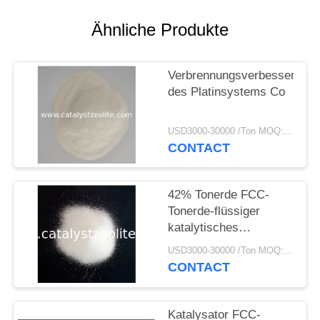
PRIVACY
POLICY
Ähnliche Produkte
Verbrennungsverbesserer
des Platinsystems Co
USD3000-30000 /Ton MOQ:1 Kilogramm
CONTACT
42% Tonerde FCC-
Tonerde-flüssiger
katalytisches
Knackenkatalysator
USD3000-30000 /Ton MOQ:1 Kilogramm
CONTACT
Katalysator FCC-