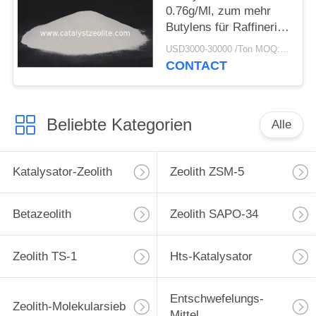
0.76g/Ml, zum mehr
Butylens für Raffinerien
zu liefern
USD3000-30000 /Ton MOQ:1 Kilogramm
CONTACT
Beliebte Kategorien
Alle
Katalysator-Zeolith
Zeolith ZSM-5
Betazeolith
Zeolith SAPO-34
Zeolith TS-1
Hts-Katalysator
Entschwefelungs-
Zeolith-Molekularsieb
Mittel