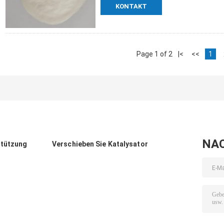
KONTAKT
Page 1 of 2
|<
<<
1
NA
stützung
Verschieben Sie Katalysator