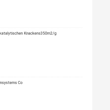
or katalytischen Knackens350m2/g
insystems Co