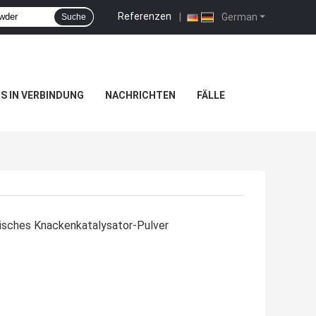
Referenzen
|
German
Suche
NS IN VERBINDUNG
NACHRICHTEN
FÄLLE
tisches Knackenkatalysator-Pulver