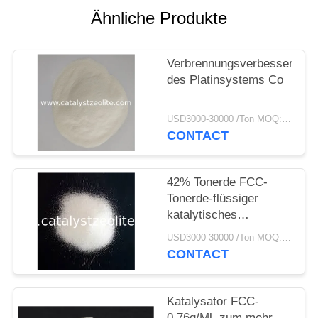
PRIVACY
Ähnliche Produkte
POLICY
Verbrennungsverbesserer
des Platinsystems Co
USD3000-30000 /Ton MOQ:1 Kilogramm
CONTACT
42% Tonerde FCC-
Tonerde-flüssiger
katalytisches
Knackenkatalysator
USD3000-30000 /Ton MOQ:1 Kilogramm
CONTACT
Katalysator FCC-
0.76g/Ml, zum mehr