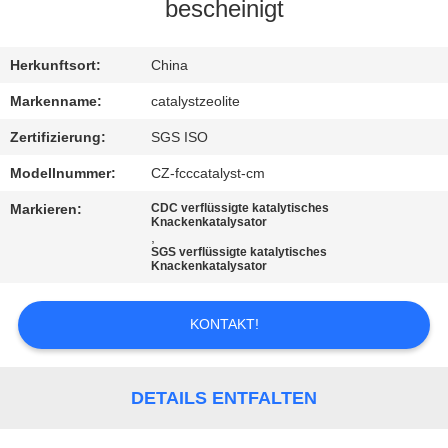
bescheinigt
TRETEN
SIE
Herkunftsort:
China
MIT
Markenname:
catalystzeolite
UNS
Zertifizierung:
SGS ISO
IN
Modellnummer:
CZ-fcccatalyst-cm
VERBINDUNG
Markieren:
CDC verflüssigte katalytisches
Knackenkatalysator
,
SGS verflüssigte katalytisches
NACHRICHTEN
Knackenkatalysator
FÄLLE
KONTAKT!
SITEMAP
DETAILS ENTFALTEN