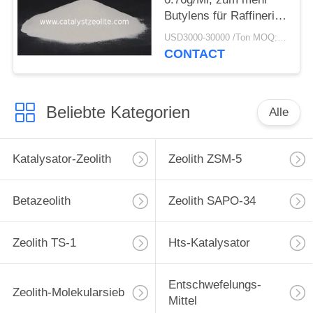
Butylens für Raffinerien
zu liefern
USD3000-30000 /Ton MOQ:1 Kilogramm
CONTACT
Beliebte Kategorien
Alle
Katalysator-Zeolith
Zeolith ZSM-5
Betazeolith
Zeolith SAPO-34
Zeolith TS-1
Hts-Katalysator
Entschwefelungs-
Zeolith-Molekularsieb
Mittel