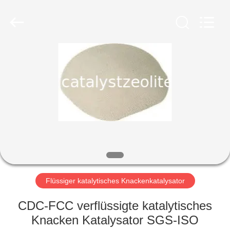
CATALYSTS
GROUP
CO.,LTD.
All
Rights
Reserved.
HAUS
PRODUKTE
ÜBER
UNS
FABRIK-
AUSFLUG
Flüssiger katalytisches Knackenkatalysator
CDC-FCC verflüssigte katalytisches
QUALITÄTSKONTROLLE
Knacken Katalysator SGS-ISO