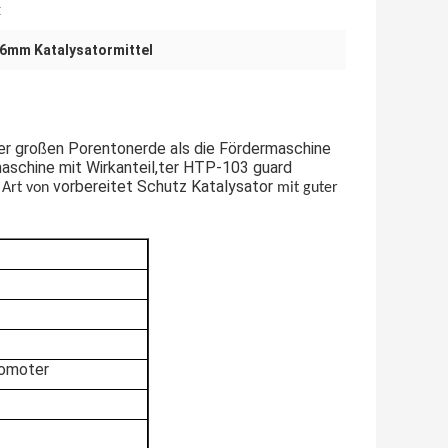
:
.6mm Katalysatormittel
r großen Porentonerde als die Fördermaschine
aschine mit Wirkanteil,
t
er HTP-103
g
uard
e
vorbereitet
Schutz
Katalysator
Art von
mit guter
omoter