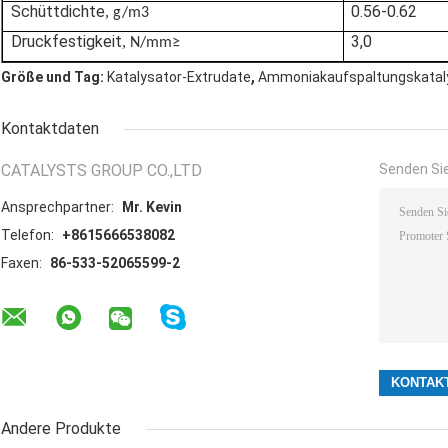
Schüttdichte
0.56-0.62
,
g/m3
Druckfestigkeit
3,0
,
N/mm≥
,
Größe und Tag:
Katalysator-Extrudate
Ammoniakaufspaltungskatal
Kontaktdaten
CATALYSTS GROUP CO.,LTD
Senden Sie
Ansprechpartner:
Mr. Kevin
Telefon:
+8615666538082
Faxen:
86-533-52065599-2
Andere Produkte