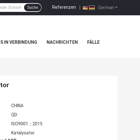
Referenzen
|
German
Suche
NS IN VERBINDUNG
NACHRICHTEN
FÄLLE
tor
CHINA
QD
ISO9001：2015
Katalysator