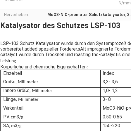
N/mm
Hervorheben:
MoO3-NiO-promoter Schutzkatalysator
,
3
Katalysator des Schutzes LSP-103
LSP-103
Schutz
Katalysator
wurde durch den Systemprozeß de
vorbereitet,
a
dded spezieller Förderer,
s
Alt imprägnierte Förderm
c
atalyst
wurde durch Trocknen und roasting.the-catalystis ein
Leistung.
Körperliche und chemische Eigenschaften
:
Einzelteil
Index
Größe
3,3- 3,6
,
Millimeter
Innere Größe
1,0- 1,2
,
Millimeter
Länge
3- 8
,
Millimeter
Wirkanteil
MoO3-NiO-pr
PV,
3
0.50-0.65
cm
/g
SA,
3
150-220
m
/g