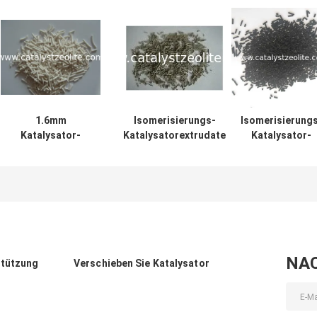
1.6mm
Isomerisierungs-
Isomerisierung
Katalysator-
Katalysatorextrudate
Katalysator-
Extrudate
des Platins SKI-110
Kugeln des
Dimethylether-
0,046%
Platin-2.2mn
DME-1
0,32%
NA
stützung
Verschieben Sie Katalysator