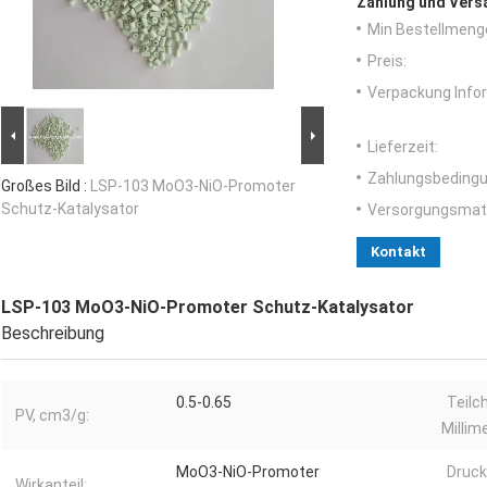
Zahlung und Vers
Min Bestellmeng
Preis:
Verpackung Info
Lieferzeit:
Zahlungsbedingu
Großes Bild :
LSP-103 MoO3-NiO-Promoter
Schutz-Katalysator
Versorgungsmater
Kontakt
LSP-103 MoO3-NiO-Promoter Schutz-Katalysator
Beschreibung
0.5-0.65
Teilc
PV, cm3/g:
Millim
MoO3-NiO-Promoter
Druck
Wirkanteil: