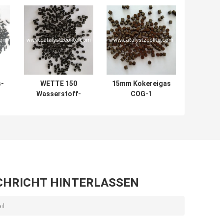
s-
WETTE 150
15mm Kokereigas
Wasserstoff-
COG-1
Abbau-
hydrodesulfurization
kundenspezifisches
Katalysatorextrudate
Katalysator-Mittel
CHRICHT HINTERLASSEN