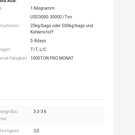
and AGB:
e:
1 Kilogramm
USD3000-30000 /Ton
rmationen:
25kg/bags oder 500kg/bags und
Kohlenstoff
5-8days
ngen:
T/T, L/C
ial-Fähigkeit:
1000TON PRO MONAT
hengröße,
3.3-3.6
eter:
festigkeit
3,0