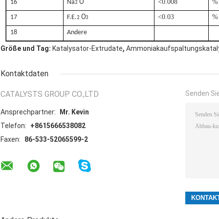
O
<0.008
%
16
Na
2
O
<0.03
%
17
F.E.
2
3
18
Andere
,
Größe und Tag:
Katalysator-Extrudate
Ammoniakaufspaltungskatal
Kontaktdaten
CATALYSTS GROUP CO.,LTD
Senden Sie
Ansprechpartner:
Mr. Kevin
Telefon:
+8615666538082
Faxen:
86-533-52065599-2