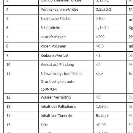
±0.2
3
Korndurchmesser-Größe
3,1
Mi
±
4
Partikel-Längen-Größe
3,25
0,3
Mi
>100
5
Spezifische Fläche
m
±0.1
6
Schüttdichte
1,1
Kg
>200
N
7
Druckfestigkeit
>0.3
ml
8
Poren-Volumen
<1
%
9
Reibungs-Verlust
<3
%
10
Verlust auf Zündung
<5>
11
Schwankungs-Koeffizient
%
Druckfestigkeit unter
150N/CM
<3
%
12
Wasser-Verhältnis
±0.1
%
13
Inhalt des Palladiums
1,0
%
14
Inhalt von Tonerde
Balance
<0.03
%
15
SiO
2