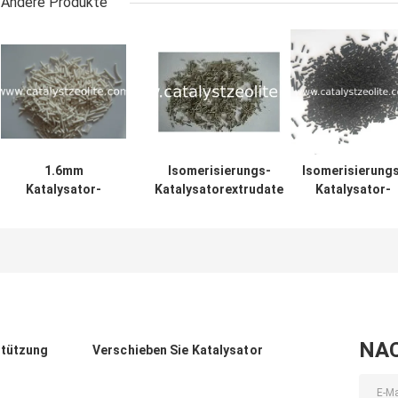
Andere Produkte
1.6mm
Isomerisierungs-
Isomerisierung
Katalysator-
Katalysatorextrudate
Katalysator-
Extrudate
des Platins SKI-110
Kugeln des
Dimethylether-
0,046%
Platin-2.2mn
DME-1
0,32%
NA
stützung
Verschieben Sie Katalysator