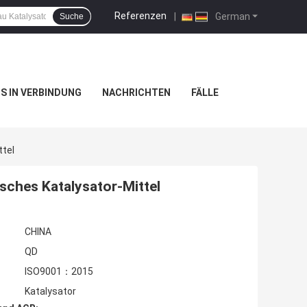
Referenzen
|
German
Suche
NS IN VERBINDUNG
NACHRICHTEN
FÄLLE
tel
ches Katalysator-Mittel
CHINA
QD
ISO9001：2015
Katalysator