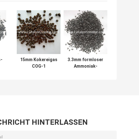
s-
15mm Kokereigas
3.3mm formloser
COG-1
Ammoniak-
hydrodesulfurization
Synthese-
Katalysatorextrudate
Katalysator
Partikel-LSA110-
1
CHRICHT HINTERLASSEN