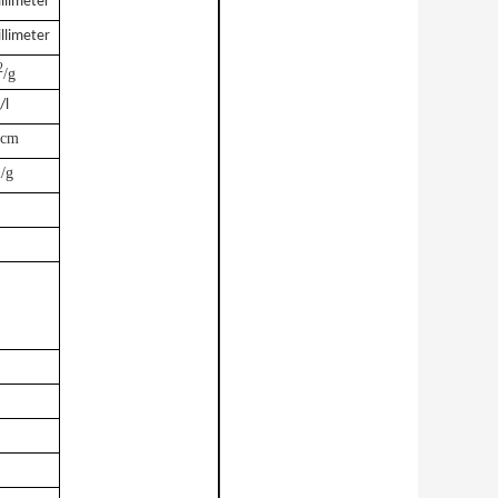
llimeter
llimeter
2
/g
/l
/cm
/g