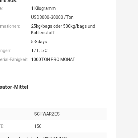
and AGB:
e:
1 Kilogramm
USD3000-30000 /Ton
rmationen:
25kg/bags oder 500kg/bags und
Kohlenstoff
5-8days
ngen:
T/T, L/C
ial-Fähigkeit:
1000TON PRO MONAT
ator-Mittel
:
SCHWARZES
E:
150