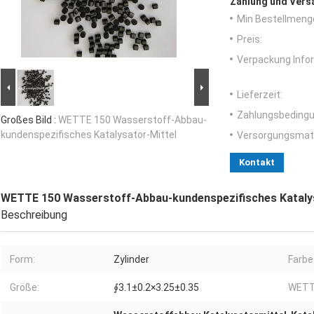
Zahlung und Vers
Min Bestellmeng
Preis:
Verpackung Info
Lieferzeit:
Zahlungsbedingu
Großes Bild :
WETTE 150 Wasserstoff-Abbau-
kundenspezifisches Katalysator-Mittel
Versorgungsmater
Kontakt
WETTE 150 Wasserstoff-Abbau-kundenspezifisches Katalys
Beschreibung
Form:
Zylinder
Farbe
Größe:
∮3.1±0.2×3.25±0.35
WETT