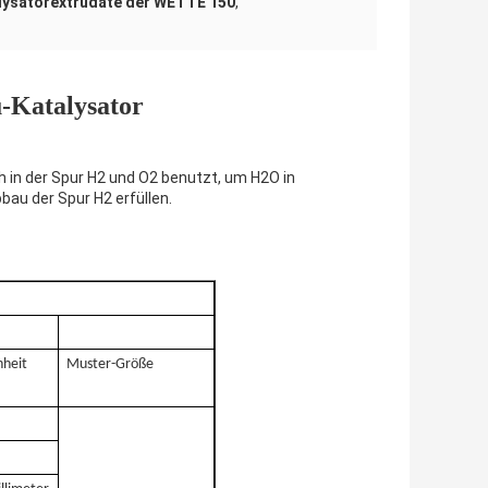
lysatorextrudate der WETTE 150
,
-Katalysator
 in der Spur H2 und O2 benutzt, um H2O in
u der Spur H2 erfüllen.
nheit
Muster-Größe