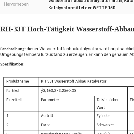
Wasserstoffabbau Katalysatormittel
,
Kata
Hervorheben:
Katalysatormittel der WETTE 150
RH-33T Hoch-Tätigkeit Wasserstoff-Abbau
dieser Wasserstoffabbaukatalysator wird hauptsächlich
Beschreibung:
Umgebungstemperaturzustand zu erzeugen. Er kann den genauen Abba
Spezifikation:
Produktname
RH-33T Wasserstoff-Abbau-Katalysator
∮
±
×
±
Partikel
3,1
0,2
3,25
0,35
Einzelteil
Parameter
Tatsächlicher
Ei
Wert
1
Auftritt
Zylinder
2
Farbe
Schwarzes