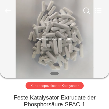
CATALYSTS
GROUP
CO.,LTD.
All
Rights
Reserved.
HAUS
PRODUKTE
ÜBER
UNS
FABRIK-
AUSFLUG
Kundenspezifischer Katalysator
Feste Katalysator-Extrudate der
QUALITÄTSKONTROLLE
Phosphorsäure-SPAC-1