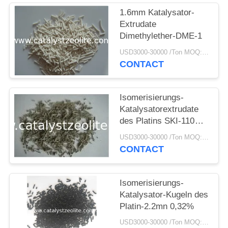
PRIVACY
1.6mm Katalysator-
POLICY
Extrudate
Dimethylether-DME-1
USD3000-30000 /Ton MOQ:1 Kilogramm
CONTACT
Isomerisierungs-
Katalysatorextrudate
des Platins SKI-110
0,046%
USD3000-30000 /Ton MOQ:1 Kilogramm
CONTACT
Isomerisierungs-
Katalysator-Kugeln des
Platin-2.2mn 0,32%
USD3000-30000 /Ton MOQ:1 Kilogramm