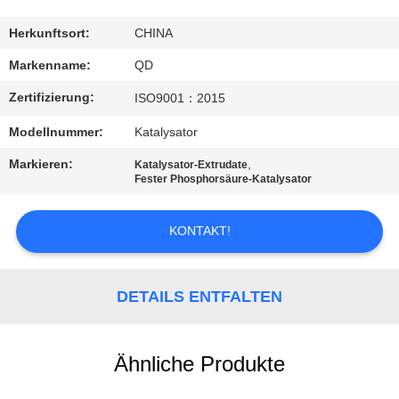
TRETEN
Herkunftsort:
CHINA
SIE
Markenname:
QD
MIT
Zertifizierung:
ISO9001：2015
UNS
Modellnummer:
Katalysator
IN
Markieren:
,
Katalysator-Extrudate
VERBINDUNG
Fester Phosphorsäure-Katalysator
NACHRICHTEN
KONTAKT!
FÄLLE
DETAILS ENTFALTEN
SITEMAP
Ähnliche Produkte