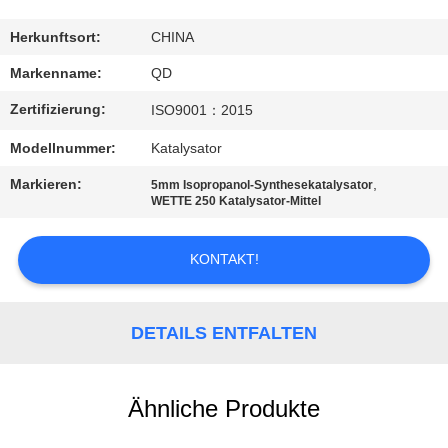
TRETEN
Herkunftsort:
CHINA
SIE
Markenname:
QD
MIT
Zertifizierung:
ISO9001：2015
UNS
Modellnummer:
Katalysator
IN
Markieren:
,
5mm Isopropanol-Synthesekatalysator
VERBINDUNG
WETTE 250 Katalysator-Mittel
NACHRICHTEN
KONTAKT!
FÄLLE
DETAILS ENTFALTEN
SITEMAP
Ähnliche Produkte