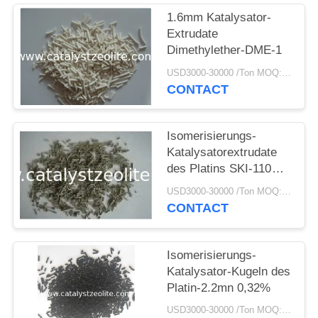
PRIVACY
1.6mm Katalysator-
POLICY
Extrudate
Dimethylether-DME-1
USD3000-30000 /Ton MOQ:1 Kilogramm
CONTACT
Isomerisierungs-
Katalysatorextrudate
des Platins SKI-110
0,046%
USD3000-30000 /Ton MOQ:1 Kilogramm
CONTACT
Isomerisierungs-
Katalysator-Kugeln des
Platin-2.2mn 0,32%
USD3000-30000 /Ton MOQ:1 Kilogramm