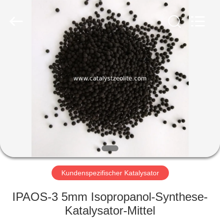
CATALYSTS
GROUP
CO.,LTD.
All
Rights
Reserved.
HAUS
PRODUKTE
ÜBER
UNS
FABRIK-
AUSFLUG
Kundenspezifischer Katalysator
IPAOS-3 5mm Isopropanol-Synthese-
QUALITÄTSKONTROLLE
Katalysator-Mittel