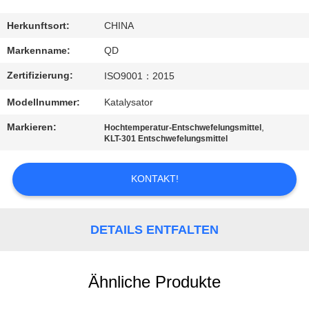
TRETEN
Herkunftsort:
CHINA
SIE
Markenname:
QD
MIT
Zertifizierung:
ISO9001：2015
UNS
Modellnummer:
Katalysator
IN
Markieren:
,
Hochtemperatur-Entschwefelungsmittel
VERBINDUNG
KLT-301 Entschwefelungsmittel
NACHRICHTEN
KONTAKT!
FÄLLE
DETAILS ENTFALTEN
SITEMAP
Ähnliche Produkte