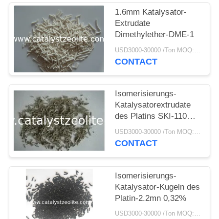
PRIVACY
1.6mm Katalysator-
POLICY
Extrudate
Dimethylether-DME-1
USD3000-30000 /Ton MOQ:1 Kilogramm
CONTACT
Isomerisierungs-
Katalysatorextrudate
des Platins SKI-110
0,046%
USD3000-30000 /Ton MOQ:1 Kilogramm
CONTACT
Isomerisierungs-
Katalysator-Kugeln des
Platin-2.2mn 0,32%
USD3000-30000 /Ton MOQ:1 Kilogramm