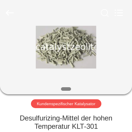
CATALYSTS
GROUP
CO.,LTD.
All
Rights
Reserved.
HAUS
PRODUKTE
ÜBER
UNS
FABRIK-
AUSFLUG
Kundenspezifischer Katalysator
Desulfurizing-Mittel der hohen
QUALITÄTSKONTROLLE
Temperatur KLT-301