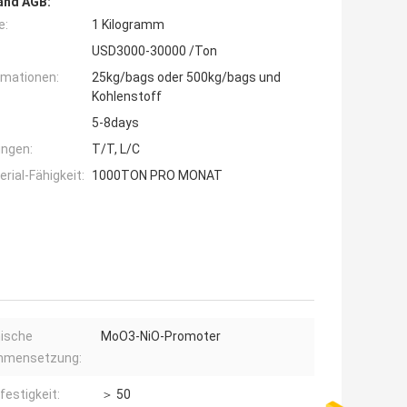
and AGB:
e:
1 Kilogramm
USD3000-30000 /Ton
rmationen:
25kg/bags oder 500kg/bags und
Kohlenstoff
5-8days
ngen:
T/T, L/C
ial-Fähigkeit:
1000TON PRO MONAT
ische
MoO3-NiO-Promoter
mensetzung:
festigkeit:
＞ 50