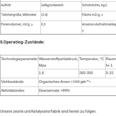
Auftritt
Gelbgrünbereich
Schüttdichte, kg/L
Teilchengröße, Millimeter
(2-4)
Fläche m2/g, ≥
Porenvolumen, ml/g, ≥
0,3
Arsensic-Aufnahmenkapa
≥
II.Operating-Zustände:
Technologieparameter
Wasserstoffpartialdruck,
Temperatur, °C
Raumg
Mpa
hr-1
1,6
260-350
5-15
Viehbestände
Organisches Arsen
<1000 ppb="">
Aktivitätsindex
Dearsenrate >99%
Unsere zeoite und Katalysatorfabrik sind herein zu folgen.