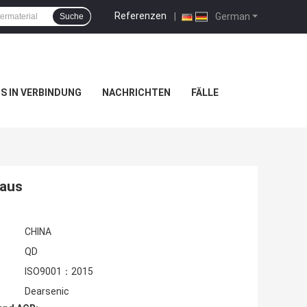
Referenzen
|
German
Suche
NS IN VERBINDUNG
NACHRICHTEN
FÄLLE
baus
CHINA
QD
ISO9001：2015
Dearsenic