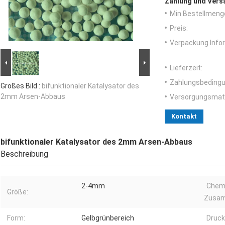
Zahlung und Vers
Min Bestellmeng
Preis:
Verpackung Info
Lieferzeit:
Zahlungsbedingu
Großes Bild :
bifunktionaler Katalysator des
2mm Arsen-Abbaus
Versorgungsmater
Kontakt
bifunktionaler Katalysator des 2mm Arsen-Abbaus
Beschreibung
2-4mm
Chem
Größe:
Zusam
Form:
Gelbgrünbereich
Druck