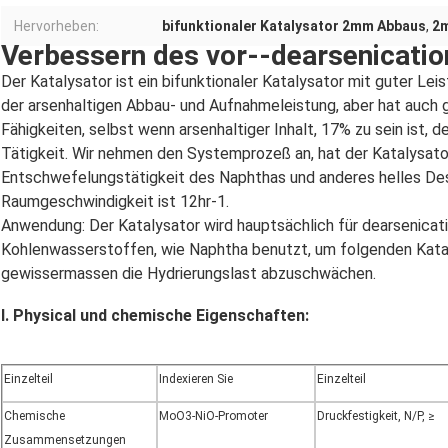
Hervorheben:
bifunktionaler Katalysator 2mm Abbaus
,
2m
Verbessern des vor--dearsenicatio
Der Katalysator ist ein bifunktionaler Katalysator mit guter Lei
der arsenhaltigen Abbau- und Aufnahmeleistung, aber hat auch
Fähigkeiten, selbst wenn arsenhaltiger Inhalt, 17% zu sein ist, 
Tätigkeit. Wir nehmen den Systemprozeß an, hat der Katalysator
Entschwefelungstätigkeit des Naphthas und anderes helles Des
Raumgeschwindigkeit ist 12hr-1.
Anwendung: Der Katalysator wird hauptsächlich für dearsenicat
Kohlenwasserstoffen, wie Naphtha benutzt, um folgenden Katal
gewissermassen die Hydrierungslast abzuschwächen.
I. Physical und chemische Eigenschaften:
Einzelteil
Indexieren Sie
Einzelteil
Chemische
MoO3-NiO-Promoter
Druckfestigkeit, N/P, ≥
Zusammensetzungen