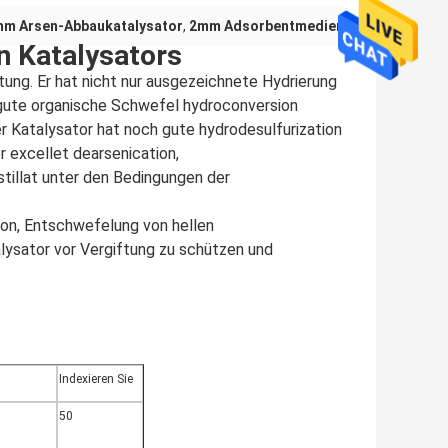
m Arsen-Abbaukatalysator
,
2mm Adsorbentmedien
n Katalysators
stung.
Er hat nicht nur ausgezeichnete Hydrierung
 gute organische Schwefel hydroconversion
der Katalysator hat noch gute hydrodesulfurization
 excellet dearsenication,
tillat unter den Bedingungen der
ion, Entschwefelung von hellen
ysator vor Vergiftung zu schützen und
Indexieren Sie
50