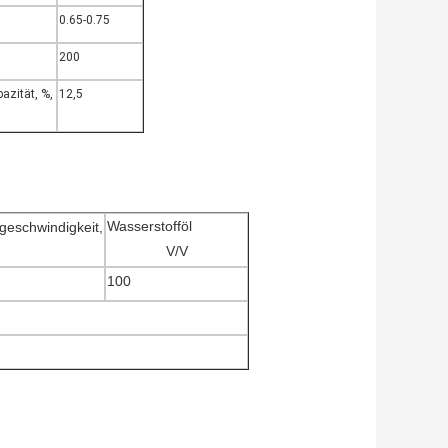
0.65-0.75
200
zität, %,
12,5
Wasserstofföl
eschwindigkeit,
V/V
100