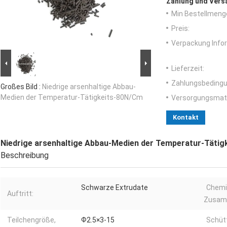
Zahlung und Vers
Min Bestellmeng
Preis:
Verpackung Info
Lieferzeit:
Zahlungsbedingu
Großes Bild :
Niedrige arsenhaltige Abbau-
Medien der Temperatur-Tätigkeits-80N/Cm
Versorgungsmater
Kontakt
Niedrige arsenhaltige Abbau-Medien der Temperatur-Täti
Beschreibung
Schwarze Extrudate
Chemi
Auftritt:
Zusam
Teilchengröße,
Ф2.5×3-15
Schütt