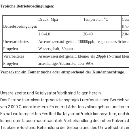
Typische Betriebsbedingungen:
Druck, Mpa
Temperatur, ℃
Gesc
Betriebsbedingungen
flüs
1.0-4.0
20-40
2.0-
Unverarbeitetes
Arsenwasserstoffgehalt, 10000ppb; reagierendes Schwe
Propylen
Wassergehalt, 50ppm
Verarbeitetes
Arsenwasserstoffgehalt, kleiner als 20ppb (Normal klei
Propylen
arsenhaltige Abbaurate, über 99%.
Verpacken: ein Tonnentasche oder entsprechend der Kundennachfrage.
Unsere zeoite und Katalysatorfabrik sind folgen herein.
Das Festbettkatalysatorproduktionsprojekt umfasst einen Bereich v
von 2.000 Quadratmetern. Es ist mit Arbeiten vollausgebaut und hat
Es hat ein komplettes FestbettkatalysatorProduktionssystem, und di
können, umfassen hauptsächlich: Vorbehandlung des rohen Pulvers de
Trocknen/Röstung, Behandlung der Siebung und des Umweltschutzes, 