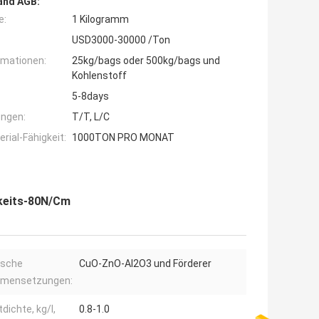
and AGB:
e:
1 Kilogramm
USD3000-30000 /Ton
rmationen:
25kg/bags oder 500kg/bags und
Kohlenstoff
5-8days
ngen:
T/T, L/C
ial-Fähigkeit:
1000TON PRO MONAT
gkeits-80N/Cm
sche
CuO-ZnO-AI2O3 und Förderer
mensetzungen:
dichte, kg/l,
0.8-1.0