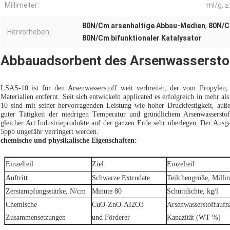
Millimeter:
ml/g, ≥:
80N/Cm arsenhaltige Abbau-Medien
,
80N/Cm
Hervorheben:
80N/Cm bifunktionaler Katalysator
Abbauadsorbent des Arsenwassersto
LSAS-10 ist für den Arsenwasserstoff weit verbreitet, der vom Propyle
Materialien entfernt. Seit sich entwickeln applicated es erfolgreich in mehr a
10 sind mit seiner hervorragenden Leistung wie hoher Druckfestigkeit, auße
guter Tätigkeit der niedrigen Temperatur und gründlichem Arsenwasserstoff
gleicher Art Industrieprodukte auf der ganzen Erde sehr überlegen. Der Ausg
5ppb ungefähr verringert werden.
chemische und physikalische Eigenschaften:
Einzelteil
Ziel
Einzelteil
Auftritt
Schwarze Extrudate
Teilchengröße, Milli
Zerstampfungsstärke, N/cm
Minute 80
Schüttdichte, kg/l
Chemische
CuO-ZnO-AI2O3
Arsenwasserstoffauf
Zusammensetzungen
und Förderer
Kapazität (WT %)