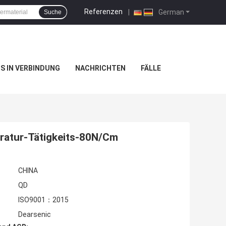
Referenzen
|
German
Suche
NS IN VERBINDUNG
NACHRICHTEN
FÄLLE
eratur-Tätigkeits-80N/Cm
CHINA
QD
ISO9001：2015
Dearsenic