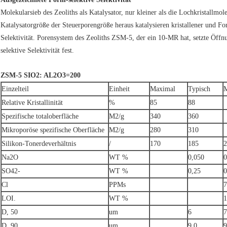
Molekularsieb des Zeoliths als Katalysator, nur kleiner als die Lochkristallmol
Katalysatorgröße der Steuerporengröße heraus katalysieren kristallener und F
Selektivität. Porensystem des Zeoliths ZSM-5, der ein 10-MR hat, setzte Öffn
selektive Selektivität fest.
ZSM-5 SIO2: AL2O3=200
Einzelteil
Einheit
Maximal
Typisch
Relative Kristallinität
%
85
88
Spezifische totaloberfläche
M2/g
340
360
Mikroporöse spezifische Oberfläche
M2/g
280
310
Silikon-Tonerdeverhältnis
/
170
185
2
Na2O
WT %
0,050
0
SO42-
WT %
0,25
0
Cl
PPMs
7
LOI.
WT %
1
D, 50
um
6
7
D, 90
um
9,0
9