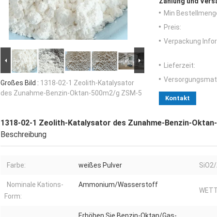
Zahlung und Vers
Min Bestellmeng
Preis:
Verpackung Info
Lieferzeit:
Versorgungsmater
Großes Bild :
1318-02-1 Zeolith-Katalysator
des Zunahme-Benzin-Oktan-500m2/g ZSM-5
Kontakt
1318-02-1 Zeolith-Katalysator des Zunahme-Benzin-Okta
Beschreibung
Farbe:
weißes Pulver
SiO2/
Nominale Kations-
Ammonium/Wasserstoff
WETT
Form:
Erhöhen Sie Benzin-Oktan/Gas-