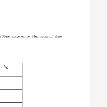
ene Säuren ausgenommen Fluorwasserstoffsäure.
2
, m
/g