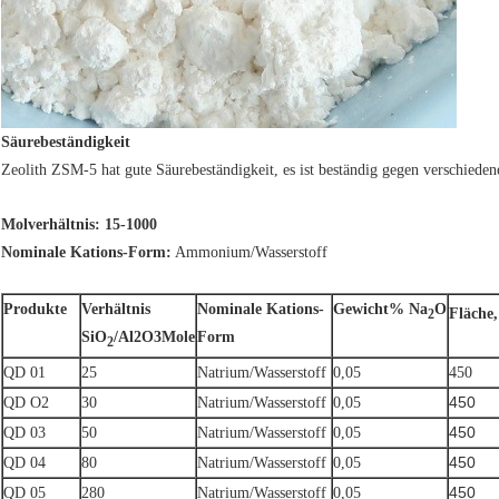
Säurebeständigkeit
Zeolith ZSM-5 hat gute Säurebeständigkeit, es ist beständig gegen verschied
Molverhältnis: 15-1000
Nominale Kations-Form:
Ammonium/Wasserstoff
Produkte
Verhältnis
Nominale Kations-
Gewicht% Na
O
Fläche
2
SiO
/Al2O3Mole
Form
2
QD 01
25
Natrium/Wasserstoff
0,05
450
450
QD O2
30
Natrium/Wasserstoff
0,05
450
QD 03
50
Natrium/Wasserstoff
0,05
450
QD 04
80
Natrium/Wasserstoff
0,05
450
QD 05
280
Natrium/Wasserstoff
0,05