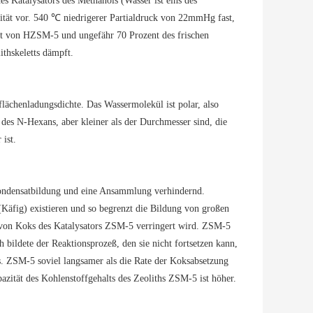
 Katalysators des Methanols (Wasser ist eins des
ität vor. 540 ℃ niedrigerer Partialdruck von 22mmHg fast,
tät von HZSM-5 und ungefähr 70 Prozent des frischen
thskeletts dämpft.
lächenladungsdichte. Das Wassermolekül ist polar, also
des N-Hexans, aber kleiner als der Durchmesser sind, die
ist.
ondensatbildung und eine Ansammlung verhindernd.
Käfig) existieren und so begrenzt die Bildung von großen
von Koks des Katalysators ZSM-5 verringert wird. ZSM-5
h bildete der Reaktionsprozeß, den sie nicht fortsetzen kann,
s. ZSM-5 soviel langsamer als die Rate der Koksabsetzung
zität des Kohlenstoffgehalts des Zeoliths ZSM-5 ist höher.