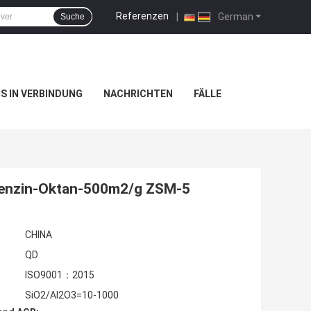
Referenzen
|
German
Suche
NS IN VERBINDUNG
NACHRICHTEN
FÄLLE
Benzin-Oktan-500m2/g ZSM-5
CHINA
QD
ISO9001：2015
SiO2/Al2O3=10-1000