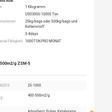
and AGB:
e:
1 Kilogramm
USD3000-10000 Ton
rmationen:
25kg/bags oder 500kg/bags und
Kohlenstoff
5-8days
ial-Fähigkeit:
1000TON PRO MONAT
n-500m2/g ZSM-5
Al2O3:
25-1000
400-500m2/g
E:
Adsorbent, Pulver, Katalysator