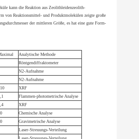
eküle kann die Reaktion aus Zeolithleidenzeolith-
orm von Reaktionsmittel- und Produktmolekülen zeigte große
ungsdurchmesser der mittleren Größe, es hat eine gute Form-
Maximal
Analytische Methode
Röntgendiffraktometer
N2-Aufnahme
N2-Aufnahme
10
XRF
,1
Flammen-photometrische Analyse
,4
XRF
0
Chemische Analyse
0
Gravimetrische Analyse
Laser-Streuungs-Verteilung
Laser-Streuungs-Verteilung