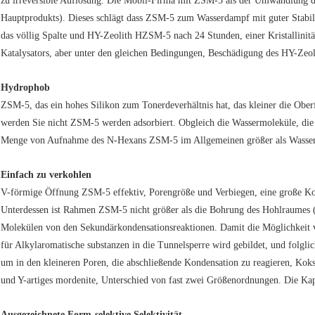
zu irreversible Auflösung. Die Mobil-Firma mit ZSM-5 als der Umwandlung des
Hauptprodukts). Dieses schlägt dass ZSM-5 zum Wasserdampf mit guter Stabil
das völlig Spalte und HY-Zeolith HZSM-5 nach 24 Stunden, einer Kristallini
Katalysators, aber unter den gleichen Bedingungen, Beschädigung des HY-Zeoli
Hydrophob
ZSM-5, das ein hohes Silikon zum Tonerdeverhältnis hat, das kleiner die Oberf
werden Sie nicht ZSM-5 werden adsorbiert. Obgleich die Wassermoleküle, die 
Menge von Aufnahme des N-Hexans ZSM-5 im Allgemeinen größer als Wasser 
Einfach zu verkohlen
V-förmige Öffnung ZSM-5 effektiv, Porengröße und Verbiegen, eine große K
Unterdessen ist Rahmen ZSM-5 nicht größer als die Bohrung des Hohlraumes (
Molekülen von den Sekundärkondensationsreaktionen. Damit die Möglichkeit 
für Alkylaromatische substanzen in die Tunnelsperre wird gebildet, und folglic
um in den kleineren Poren, die abschließende Kondensation zu reagieren, Kok
und Y-artiges mordenite, Unterschied von fast zwei Größenordnungen. Die Kapa
Ausgezeichnete Form-selektive Selektivität