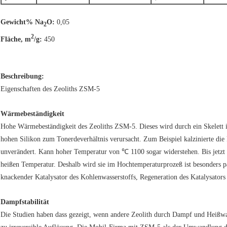
Gewicht% Na
O:
0,05
2
2
Fläche, m
/g:
450
Beschreibung:
Eigenschaften des Zeoliths ZSM-5
Wärmebeständigkeit
Hohe Wärmebeständigkeit des Zeoliths ZSM-5. Dieses wird durch ein Skelett i
hohen Silikon zum Tonerdeverhältnis verursacht. Zum Beispiel kalzinierte die
unverändert. Kann hoher Temperatur von ℃ 1100 sogar widerstehen. Bis jetzt 
heißen Temperatur. Deshalb wird sie im Hochtemperaturprozeß ist besonders p
knackender Katalysator des Kohlenwasserstoffs, Regeneration des Katalysators
Dampfstabilität
Die Studien haben dass gezeigt, wenn andere Zeolith durch Dampf und Heißwas