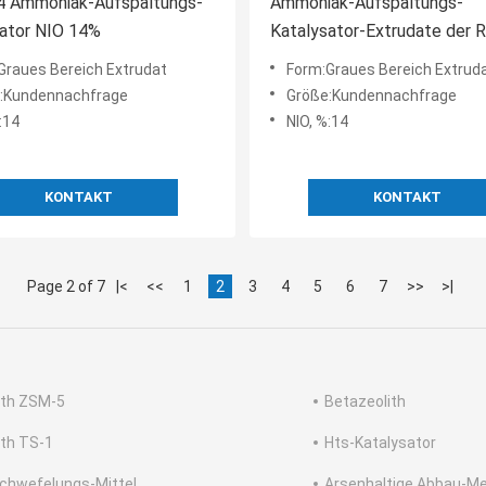
 Ammoniak-Aufspaltungs-
Ammoniak-Aufspaltungs-
sator NIO 14%
Katalysator-Extrudate der R
LSZ112
Graues Bereich Extrudat
Form:Graues Bereich Extrud
:Kundennachfrage
Größe:Kundennachfrage
:14
NIO, %:14
KONTAKT
KONTAKT
Page 2 of 7
|<
<<
1
2
3
4
5
6
7
>>
>|
ith ZSM-5
Betazeolith
ith TS-1
Hts-Katalysator
chwefelungs-Mittel
Arsenhaltige Abbau-M