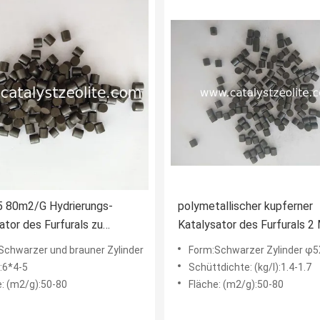
 80m2/G Hydrierungs-
polymetallischer kupferner
ator des Furfurals zu
Katalysator des Furfurals 2
lfuran
zum Furan
Schwarzer und brauner Zylinder
Form:Schwarzer Zylinder 
:6*4-5
Schüttdichte: (kg/l):1.4-1.7
e: (m2/g):50-80
Fläche: (m2/g):50-80