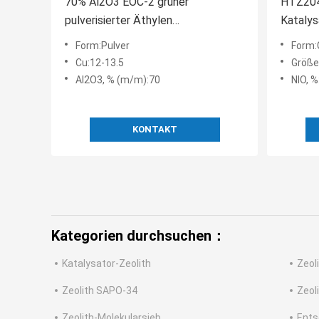
70% Al2O3 EOC-2 grüner
HTZ204
pulverisierter Äthylen
Kataly
Oxychlorinations-Katalysator
Form:Pulver
Form:
Cu:12-13.5
Größe
Al2O3, % (m/m):70
NIO, %
KONTAKT
Kategorien durchsuchen：
Katalysator-Zeolith
Zeol
Zeolith SAPO-34
Zeol
Zeolith-Molekularsieb
Ents