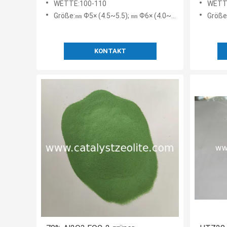
WETTE:100-110
WETT
Größe:㎜ Ф5× (4.5~5.5); ㎜ Ф6× (4.0~4.5)
Größe:
KONTAKT