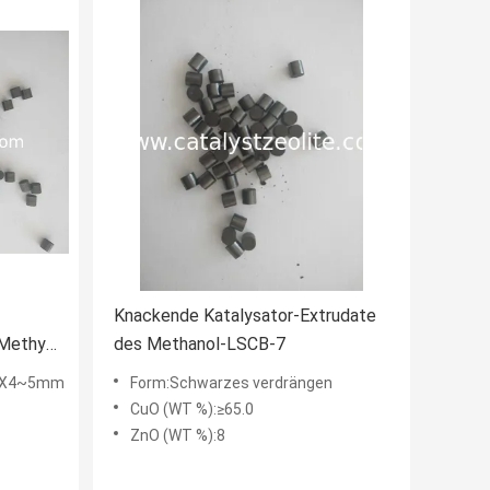
Knackende Katalysator-Extrudate
 Methyl
des Methanol-LSCB-7
φ5X4~5mm
Form:Schwarzes verdrängen
CuO (WT %):≥65.0
ZnO (WT %):8