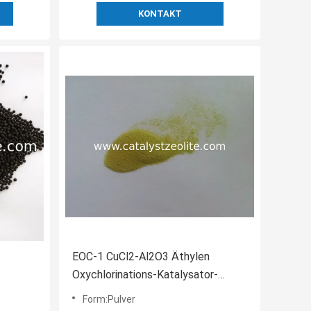
KONTAKT
EOC-1 CuCl2-Al2O3 Äthylen
Oxychlorinations-Katalysator-
Pulver
Form:Pulver