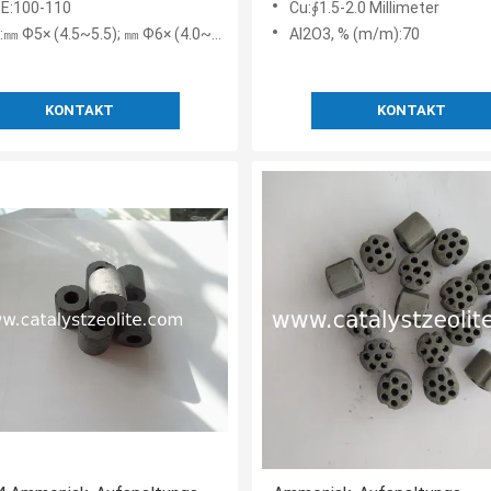
E:100-110
Cu:∮1.5-2.0 Millimeter
㎜ Ф5× (4.5~5.5); ㎜ Ф6× (4.0~4.5)
Al2O3, % (m/m):70
KONTAKT
KONTAKT