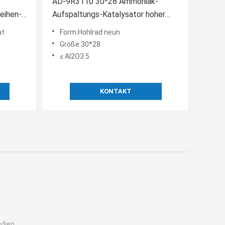
AD-9R3110 30*28 Ammoniak-
eihen-
Aufspaltungs-Katalysator hoher
Temperatur
at
Form:Hohlrad neun
Größe:30*28
≤ Al2O3:5
KONTAKT
edien