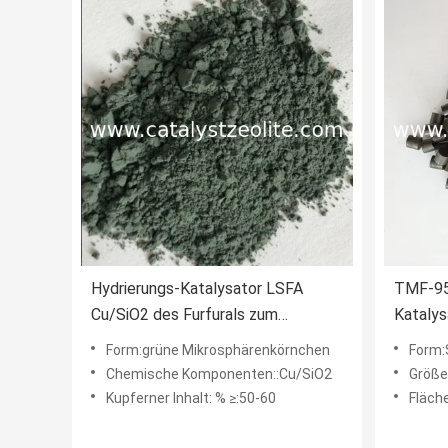
Hydrierungs-Katalysator LSFA
TMF-95
Cu/SiO2 des Furfurals zum
Katalys
Furfurylalkohol
Dimethy
Form:grüne Mikrosphärenkörnchen
Form:
Chemische Komponenten::Cu/SiO2
Größe
Kupferner Inhalt: % ≥:50-60
Fläch