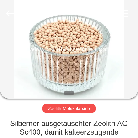
CATALYSTS
GROUP
CO.,LTD.
All
Rights
Reserved.
HAUS
PRODUKTE
ÜBER
UNS
FABRIK-
AUSFLUG
Zeolith-Molekularsieb
Silberner ausgetauschter Zeolith AG
QUALITÄTSKONTROLLE
Sc400, damit kälteerzeugende