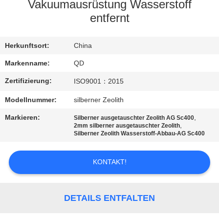
Vakuumausrüstung Wasserstoff
TRETEN
entfernt
SIE
Herkunftsort:
China
MIT
UNS
Markenname:
QD
IN
Zertifizierung:
ISO9001：2015
VERBINDUNG
Modellnummer:
silberner Zeolith
Markieren:
,
Silberner ausgetauschter Zeolith AG Sc400
,
NACHRICHTEN
2mm silberner ausgetauschter Zeolith
Silberner Zeolith Wasserstoff-Abbau-AG Sc400
FÄLLE
KONTAKT!
SITEMAP
DETAILS ENTFALTEN