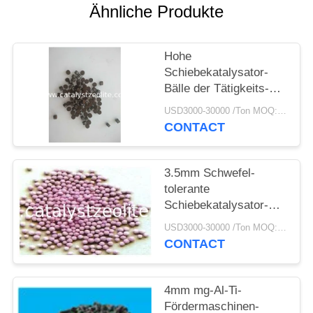
PRIVACY
Ähnliche Produkte
POLICY
Hohe
Schiebekatalysator-
Bälle der Tätigkeits-
5mm
USD3000-30000 /Ton MOQ:1 Kilogramm
CONTACT
3.5mm Schwefel-
tolerante
Schiebekatalysator-
Bälle
USD3000-30000 /Ton MOQ:1 Kilogramm
CONTACT
4mm mg-Al-Ti-
Fördermaschinen-