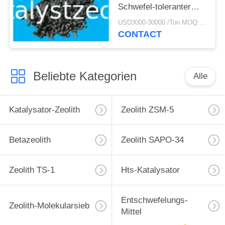
Schwefel-toleranter
Schiebekatalysator
USD3000-30000 /Ton MOQ:1 Kilogramm
CONTACT
Beliebte Kategorien
Alle
Katalysator-Zeolith
Zeolith ZSM-5
Betazeolith
Zeolith SAPO-34
Zeolith TS-1
Hts-Katalysator
Entschwefelungs-
Zeolith-Molekularsieb
Mittel