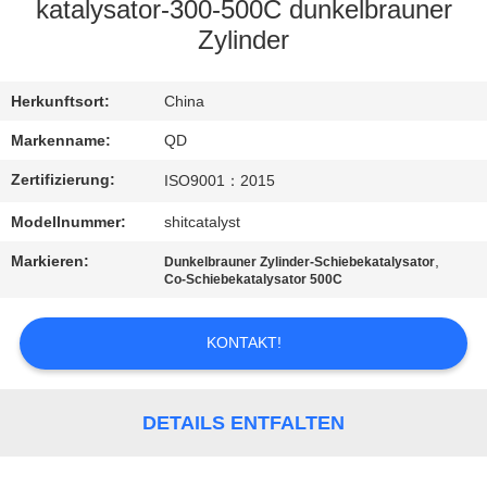
katalysator-300-500C dunkelbrauner
TRETEN
Zylinder
SIE
Herkunftsort:
China
MIT
UNS
Markenname:
QD
IN
Zertifizierung:
ISO9001：2015
VERBINDUNG
Modellnummer:
shitcatalyst
Markieren:
,
Dunkelbrauner Zylinder-Schiebekatalysator
NACHRICHTEN
Co-Schiebekatalysator 500C
KONTAKT!
FÄLLE
SITEMAP
DETAILS ENTFALTEN