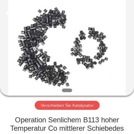
CATALYSTS
GROUP
CO.,LTD.
All
Rights
Reserved.
HAUS
PRODUKTE
ÜBER
UNS
FABRIK-
AUSFLUG
Verschieben Sie Katalysator
Operation Senlichem B113 hoher
QUALITÄTSKONTROLLE
Temperatur Co mittlerer Schiebedes