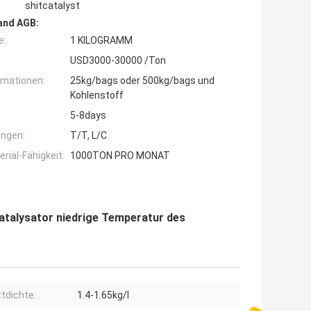
shitcatalyst
and AGB:
e:
1 KILOGRAMM
USD3000-30000 /Ton
rmationen:
25kg/bags oder 500kg/bags und
Kohlenstoff
5-8days
ngen:
T/T, L/C
ial-Fähigkeit:
1000TON PRO MONAT
talysator niedrige Temperatur des
tdichte:
1.4-1.65kg/l