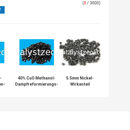
(
0
/ 3000)
-
40% CuO Methanol-
5.5mm Nickel-
en-
Dampfreformierungs-
Wirkanteil
Katalysator
Methanations-
Katalysator-
tor
Kugeln