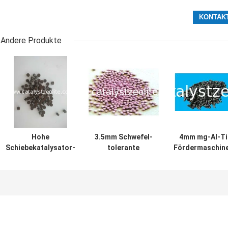
Andere Produkte
Hohe
3.5mm Schwefel-
4mm mg-Al-Ti
Schiebekatalysator-
tolerante
Fördermaschin
Bälle der
Schiebekatalysator-
Schwefel-
Tätigkeits-5mm
Bälle
toleranter
Schiebekatalysa