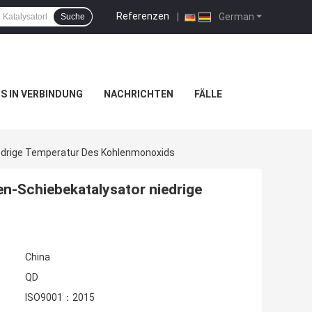
Referenzen
|
German
Suche
NS IN VERBINDUNG
NACHRICHTEN
FÄLLE
iedrige Temperatur Des Kohlenmonoxids
n-Schiebekatalysator niedrige
China
QD
ISO9001：2015