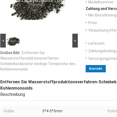
Modellnummer:
Zahlung und Vers
Min Bestellmeng
Preis:
Verpackung Info
Lieferzeit:
Zahlungsbedingu
Großes Bild :
Entfernen Sie
Wasserstoffproduktionsverfahren-
Versorgungsmater
Schiebekatalysator niedrige Temperatur des
Kontakt
Kohlenmonoxids
Entfernen Sie Wasserstoffproduktionsverfahren-Schiebeka
Kohlenmonoxids
Beschreibung
Größe:
5*4-5*5mm
Schüt