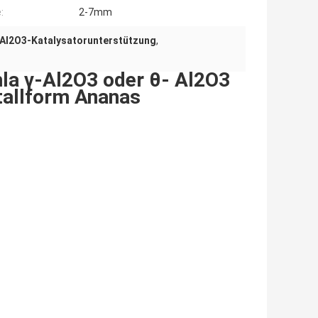
:
2-7mm
-Al2O3-Katalysatorunterstützung
,
a γ-Al2O3 oder θ- Al2O3
tallform Ananas