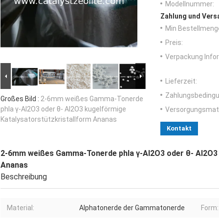
Modellnummer:
Zahlung und Vers
Min Bestellmeng
Preis:
Verpackung Info
Lieferzeit:
Zahlungsbedingu
Großes Bild :
2-6mm weißes Gamma-Tonerde
phla γ-Al2O3 oder θ- Al2O3 kugelförmige
Versorgungsmater
Katalysatorstützkristallform Ananas
Kontakt
2-6mm weißes Gamma-Tonerde phla γ-Al2O3 oder θ- Al2O3 
Ananas
Beschreibung
Material:
Alphatonerde der Gammatonerde
Form: