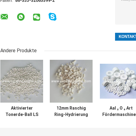
Faxen:
86-533-52065599-2
Andere Produkte
Aktivierter
12mm Raschig
Αal ₂ O ₃ Art
Tonerde-Ball LS
Ring-Hydrierung
Fördermaschine
0.65kg/L 3mm
Protectant-
Tonerde-
Katalysator-
Katalysator-
Fördermaschine
Unterstützun