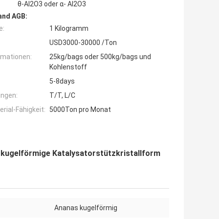
θ-Al2O3 oder α- Al2O3
and AGB:
e:
1 Kilogramm
USD3000-30000 /Ton
rmationen:
25kg/bags oder 500kg/bags und
Kohlenstoff
5-8days
ngen:
T/T, L/C
ial-Fähigkeit:
5000Ton pro Monat
kugelförmige Katalysatorstützkristallform
Ananas kugelförmig