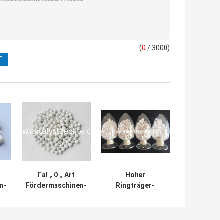
(
0
/ 3000)
Γal ₂ O ₃ Art
Hoher
n-
Fördermaschinen-
Ringträger-
Tonerde-
Katalysator der
Katalysator-
Zerstampfungs-
g
Unterstützung
Stärke-1.5mm