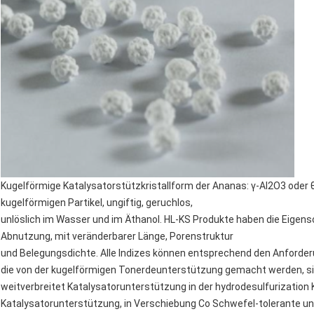
Kugelförmige Katalysatorstützkristallform der Ananas: γ-Al2O3 oder 
kugelförmigen Partikel, ungiftig, geruchlos,
unlöslich im Wasser und im Äthanol. HL-KS Produkte haben die Eigensc
Abnutzung, mit veränderbarer Länge, Porenstruktur
und Belegungsdichte. Alle Indizes können entsprechend den Anforderu
die von der kugelförmigen Tonerdeunterstützung gemacht werden, s
weitverbreitet Katalysatorunterstützung in der hydrodesulfurization K
Katalysatorunterstützung, in Verschiebung Co Schwefel-tolerante und