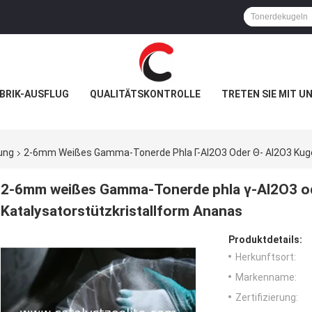
BRIK-AUSFLUG
QUALITÄTSKONTROLLE
TRETEN SIE MIT U
ung
2-6mm Weißes Gamma-Tonerde Phla Γ-Al2O3 Oder Θ- Al2O3 Kugel
2-6mm weißes Gamma-Tonerde phla γ-Al2O3 od
Katalysatorstützkristallform Ananas
Produktdetails:
Herkunftsort:
Markenname:
Zertifizierung: