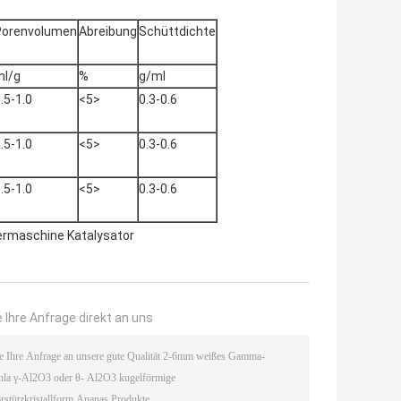
Porenvolumen
Abreibung
Schüttdichte
ml/g
%
g/ml
.5-1.0
<5>
0.3-0.6
.5-1.0
<5>
0.3-0.6
.5-1.0
<5>
0.3-0.6
rmaschine Katalysator
 Ihre Anfrage direkt an uns