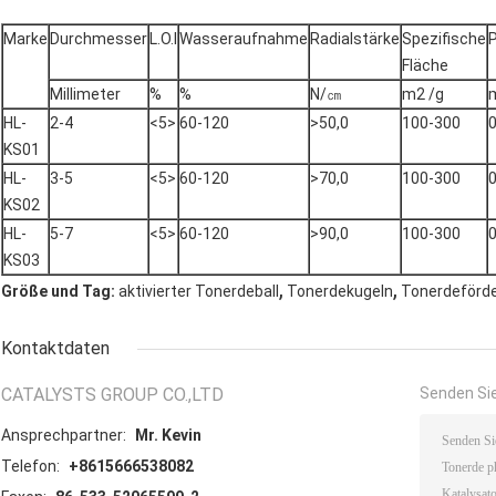
Marke
Durchmesser
L.O.I
Wasseraufnahme
Radialstärke
Spezifische
Fläche
Millimeter
%
%
N/㎝
m2 /g
HL-
2-4
<5>
60-120
>50,0
100-300
0
KS01
HL-
3-5
<5>
60-120
>70,0
100-300
0
KS02
HL-
5-7
<5>
60-120
>90,0
100-300
0
KS03
,
,
Größe und Tag:
aktivierter Tonerdeball
Tonerdekugeln
Tonerdeförde
Kontaktdaten
CATALYSTS GROUP CO.,LTD
Senden Sie
Ansprechpartner:
Mr. Kevin
Telefon:
+8615666538082