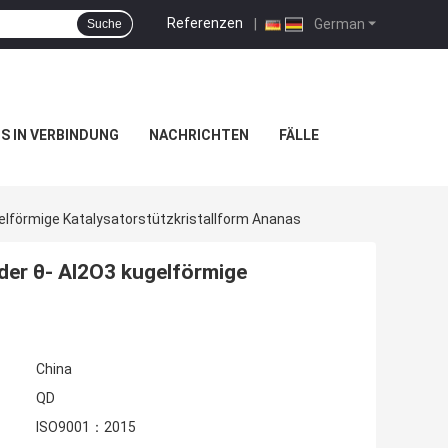
Referenzen
|
German
Suche
NS IN VERBINDUNG
NACHRICHTEN
FÄLLE
förmige Katalysatorstützkristallform Ananas
er θ- Al2O3 kugelförmige
China
QD
ISO9001：2015