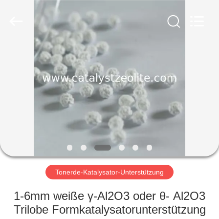
CATALYSTS
GROUP
CO.,LTD.
All
Rights
Reserved.
HAUS
PRODUKTE
ÜBER
UNS
FABRIK-
AUSFLUG
Tonerde-Katalysator-Unterstützung
1-6mm weiße γ-Al2O3 oder θ- Al2O3
QUALITÄTSKONTROLLE
Trilobe Formkatalysatorunterstützung