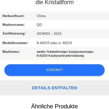
die Kristallform
TRETEN
SIE
Herkunftsort:
China
MIT
Markenname:
QD
UNS
Zertifizierung:
ISO9001：2015
IN
Modellnummer:
θ-Al2O3 oder α- Al2O3
VERBINDUNG
Markieren:
,
weißer Trilobeförmiger Katalysatorträger
θ-Al2O3 Katalysatorunterstützung
NACHRICHTEN
KONTAKT!
FÄLLE
DETAILS ENTFALTEN
SITEMAP
Ähnliche Produkte