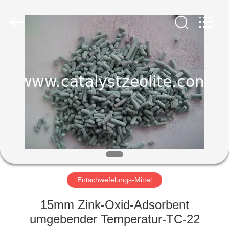
CATALYSTS
GROUP
CO.,LTD.
All
Rights
Reserved.
HAUS
PRODUKTE
ÜBER
UNS
FABRIK-
AUSFLUG
Entschwefelungs-Mittel
15mm Zink-Oxid-Adsorbent
QUALITÄTSKONTROLLE
umgebender Temperatur-TC-22