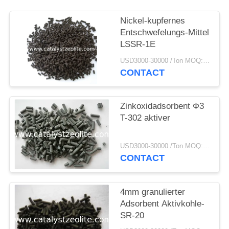
PRIVACY
POLICY
Nickel-kupfernes
Entschwefelungs-Mittel
LSSR-1E
USD3000-30000 /Ton MOQ:1 Kilogramm
CONTACT
Zinkoxidadsorbent Ф3
T-302 aktiver
USD3000-30000 /Ton MOQ:1 Kilogramm
CONTACT
4mm granulierter
Adsorbent Aktivkohle-
SR-20