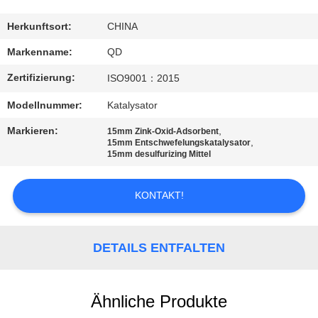
TRETEN
Herkunftsort:
CHINA
SIE
Markenname:
QD
MIT
Zertifizierung:
ISO9001：2015
UNS
Modellnummer:
Katalysator
IN
Markieren:
,
15mm Zink-Oxid-Adsorbent
VERBINDUNG
,
15mm Entschwefelungskatalysator
15mm desulfurizing Mittel
NACHRICHTEN
KONTAKT!
FÄLLE
DETAILS ENTFALTEN
SITEMAP
Ähnliche Produkte