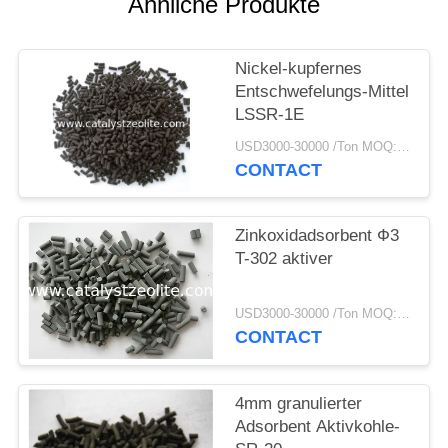
PRIVACY
Ähnliche Produkte
POLICY
Nickel-kupfernes
Entschwefelungs-Mittel
LSSR-1E
USD3000-30000 /Ton MOQ:1 Kilogramm
CONTACT
Zinkoxidadsorbent Ф3
T-302 aktiver
USD3000-30000 /Ton MOQ:1 Kilogramm
CONTACT
4mm granulierter
Adsorbent Aktivkohle-