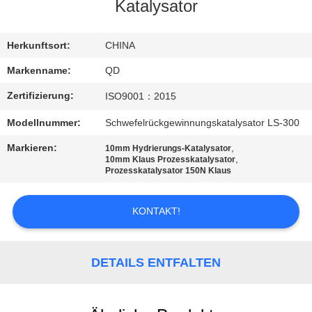
Katalysator
TRETEN
SIE
Herkunftsort:
CHINA
MIT
Markenname:
QD
UNS
Zertifizierung:
ISO9001：2015
IN
Modellnummer:
Schwefelrückgewinnungskatalysator LS-300
VERBINDUNG
Markieren:
,
10mm Hydrierungs-Katalysator
,
10mm Klaus Prozesskatalysator
Prozesskatalysator 150N Klaus
NACHRICHTEN
KONTAKT!
FÄLLE
DETAILS ENTFALTEN
SITEMAP