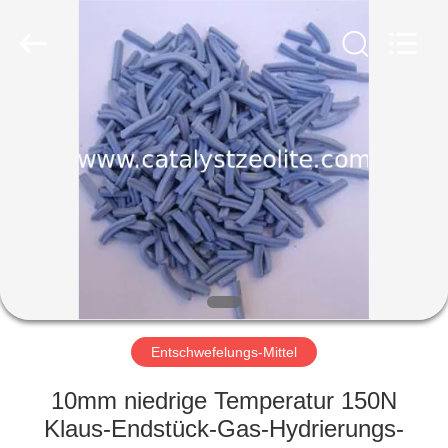
CATALYSTS
GROUP
CO.,LTD.
All
Rights
Reserved.
HAUS
PRODUKTE
ÜBER
UNS
FABRIK-
AUSFLUG
Entschwefelungs-Mittel
10mm niedrige Temperatur 150N
QUALITÄTSKONTROLLE
Klaus-Endstück-Gas-Hydrierungs-