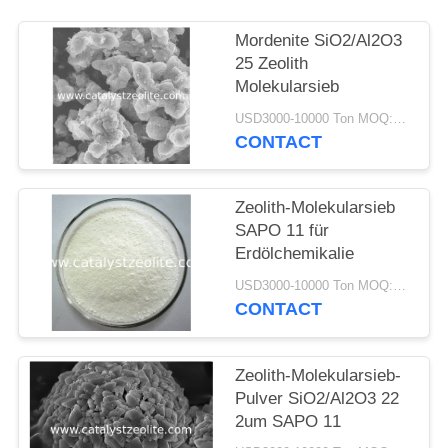
PRIVACY
POLICY
Mordenite SiO2/Al2O3
25 Zeolith
Molekularsieb
USD3000-10000 Ton MOQ:1 Kilogramm
CONTACT
Zeolith-Molekularsieb
SAPO 11 für
Erdölchemikalie
USD3000-10000 Ton MOQ:1 Kilogramm
CONTACT
Zeolith-Molekularsieb-
Pulver SiO2/Al2O3 22
2um SAPO 11