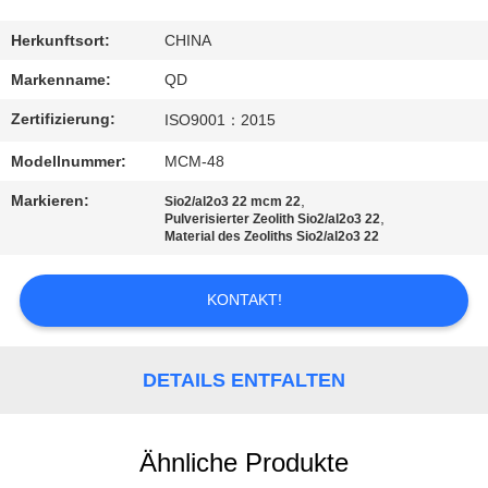
TRETEN
Herkunftsort:
CHINA
SIE
Markenname:
QD
MIT
Zertifizierung:
ISO9001：2015
UNS
Modellnummer:
MCM-48
IN
Markieren:
,
Sio2/al2o3 22 mcm 22
VERBINDUNG
,
Pulverisierter Zeolith Sio2/al2o3 22
Material des Zeoliths Sio2/al2o3 22
NACHRICHTEN
KONTAKT!
FÄLLE
DETAILS ENTFALTEN
SITEMAP
Ähnliche Produkte