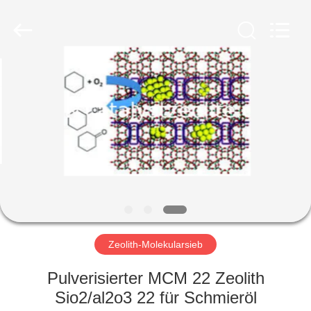
CATALYSTS
GROUP
CO.,LTD.
All
Rights
Reserved.
HAUS
PRODUKTE
ÜBER
UNS
FABRIK-
AUSFLUG
Zeolith-Molekularsieb
Pulverisierter MCM 22 Zeolith
QUALITÄTSKONTROLLE
Sio2/al2o3 22 für Schmieröl