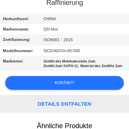
Raffinierung
TRETEN
SIE
Herkunftsort:
CHINA
MIT
Markenname:
QD-Mor
UNS
Zertifizierung:
ISO9001：2015
IN
Modellnummer:
SiO2/Al2O3=30-500
VERBINDUNG
Markieren:
,
Zeolith des Molekularsiebs 2um
,
Zeolith 2um SAPO-11
Material des Zeoliths 2um
NACHRICHTEN
KONTAKT!
FÄLLE
DETAILS ENTFALTEN
SITEMAP
Ähnliche Produkte