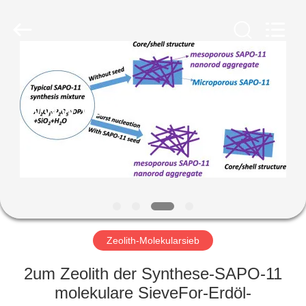
CATALYSTS
GROUP
CO.,LTD.
All
Rights
Reserved.
HAUS
PRODUKTE
ÜBER
UNS
FABRIK-
AUSFLUG
Zeolith-Molekularsieb
2um Zeolith der Synthese-SAPO-11
QUALITÄTSKONTROLLE
molekulare SieveFor-Erdöl-