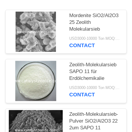
PRIVACY
POLICY
Mordenite SiO2/Al2O3
25 Zeolith
Molekularsieb
USD3000-10000 Ton MOQ:1 Kilogramm
CONTACT
Zeolith-Molekularsieb
SAPO 11 für
Erdölchemikalie
USD3000-10000 Ton MOQ:1 Kilogramm
CONTACT
Zeolith-Molekularsieb-
Pulver SiO2/Al2O3 22
2um SAPO 11