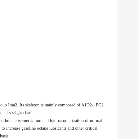
roup Ima2. Its skeleton is mainly composed of A1O2-, PO2
nal straight channel.
n n-butene isomerization and hydroisomerization of normal
 to increase gasoline octane lubricants and other critical
basis.