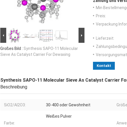
Zahlung und Vers
Min Bestellmeng
Preis:
Verpackung Info
Lieferzeit:
Zahlungsbedingu
Großes Bild :
Synthesis SAPO-11 Molecular
Sieve As Catalyst Carrier For Dewaxing
Versorgungsmater
Kontakt
Synthesis SAPO-11 Molecular Sieve As Catalyst Carrier F
Beschreibung
SiO2/Al2O3:
30-400 oder Gewohnheit
Größe
Weißes Pulver
Farbe:
Anwe