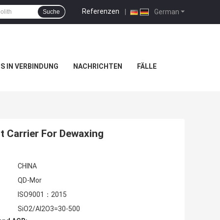
Referenzen
|
German
Suche
NS IN VERBINDUNG
NACHRICHTEN
FÄLLE
t Carrier For Dewaxing
CHINA
QD-Mor
ISO9001：2015
SiO2/Al2O3=30-500