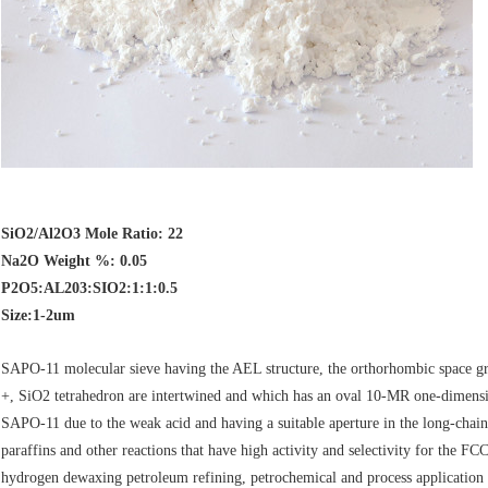
SiO2/Al2O3 Mole Ratio: 22
Na2O Weight %: 0.05
P2O5:AL203:SIO2:1:1:0.5
Size:1-2um
SAPO-11 molecular sieve having the AEL structure, the orthorhombic space g
+, SiO2 tetrahedron are intertwined and which has an oval 10-MR one-dimensio
SAPO-11 due to the weak acid and having a suitable aperture in the long-chai
paraffins and other reactions that have high activity and selectivity for the FCC
hydrogen dewaxing petroleum refining, petrochemical and process application 