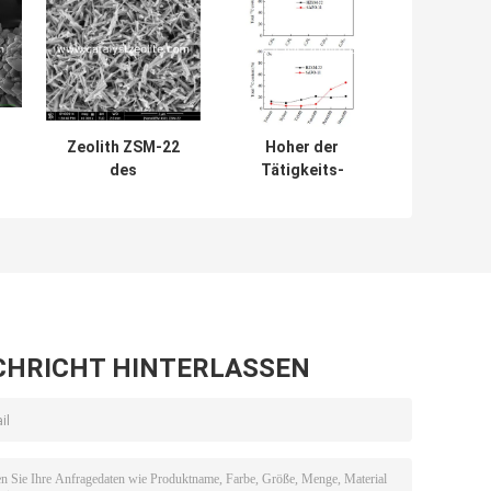
Zeolith ZSM-22
Hoher der
des
Tätigkeits-
O3
Molekularsieb-
SiO2/Al2O3 400
1
SiO2/Al2O3 300
Katalysator
für das
Synthese-des
katalytische
Zeolith-SAPO-11
Knacken
CHRICHT HINTERLASSEN