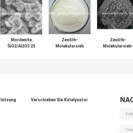
Mordenite
Zeolith-
Zeolith-
SiO2/Al2O3 25
Molekularsieb
Molekularsieb-
Zeolith
SAPO 11 für
Pulver SiO2/Al2
Molekularsieb
Erdölchemikalie
22 2um SAPO 1
NA
stützung
Verschieben Sie Katalysator