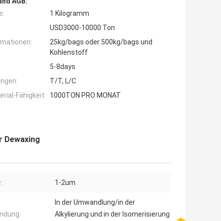
and AGB:
e:
1 Kilogramm
USD3000-10000 Ton
rmationen:
25kg/bags oder 500kg/bags und
Kohlenstoff
5-8days
ngen:
T/T, L/C
ial-Fähigkeit:
1000TON PRO MONAT
or Dewaxing
:
1-2um
In der Umwandlung/in der
ndung:
Alkylierung und in der Isomerisierung