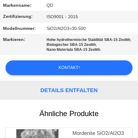
Markenname:
QD
TRETEN
Zertifizierung:
ISO9001：2015
SIE
Modellnummer:
SiO2/Al2O3=30-500
MIT
Markieren:
,
UNS
Hohe hydrothermische Stabilität SBA-15 Zeolith
,
Biologischer SBA-15 Zeolith
IN
Nano Materiala SBA-15 Zeolith
VERBINDUNG
KONTAKT!
NACHRICHTEN
DETAILS ENTFALTEN
FÄLLE
Ähnliche Produkte
SITEMAP
Mordenite SiO2/Al2O3