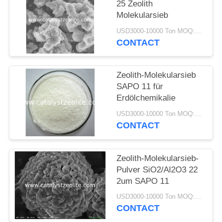
PRIVACY
25 Zeolith
Molekularsieb
POLICY
USD3000-10000 Ton MOQ:1 Kilogramm
CONTACT
Zeolith-Molekularsieb
SAPO 11 für
Erdölchemikalie
USD3000-10000 Ton MOQ:1 Kilogramm
CONTACT
Zeolith-Molekularsieb-
Pulver SiO2/Al2O3 22
2um SAPO 11
USD3000-10000 Ton MOQ:1 Kilogramm
CONTACT