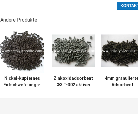
Andere Produkte
Nickel-kupfernes
Zinkoxidadsorbent
4mm granuliert
Entschwefelungs-
Ф3 T-302 aktiver
Adsorbent
Mittel LSSR-1E
Aktivkohle-SR-