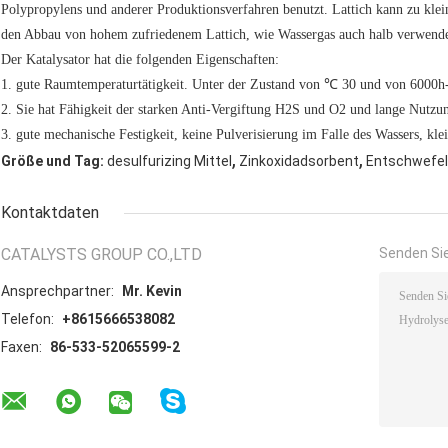
Polypropylens und anderer Produktionsverfahren benutzt. Lattich kann zu klein
den Abbau von hohem zufriedenem Lattich, wie Wassergas auch halb verwendet
Der Katalysator hat die folgenden Eigenschaften:
1. gute Raumtemperaturtätigkeit. Unter der Zustand von ℃ 30 und von 600
2. Sie hat Fähigkeit der starken Anti-Vergiftung H2S und O2 und lange Nutzu
3. gute mechanische Festigkeit, keine Pulverisierung im Falle des Wassers, kle
,
,
Größe und Tag:
desulfurizing Mittel
Zinkoxidadsorbent
Entschwefel
Kontaktdaten
CATALYSTS GROUP CO.,LTD
Senden Sie
Ansprechpartner:
Mr. Kevin
Telefon:
+8615666538082
Faxen:
86-533-52065599-2