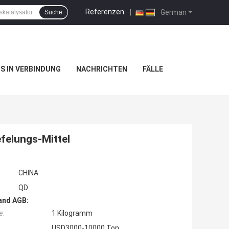
Referenzen
|
German
Suche
NS IN VERBINDUNG
NACHRICHTEN
FÄLLE
elungs-Mittel
CHINA
QD
and AGB:
e:
1 Kilogramm
USD3000-10000 Ton