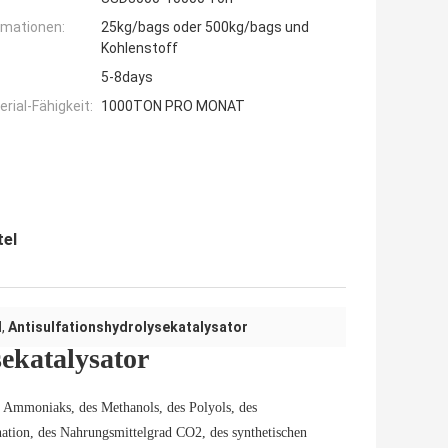
rmationen:
25kg/bags oder 500kg/bags und
Kohlenstoff
5-8days
ial-Fähigkeit:
1000TON PRO MONAT
el
l
,
Antisulfationshydrolysekatalysator
katalysator
n Ammoniaks, des Methanols, des Polyols, des
nation, des Nahrungsmittelgrad CO2, des synthetischen