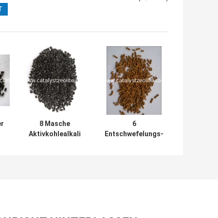
er
8 Masche
6
Aktivkohlealkali
Entschwefelungs-
20
Entschwefelungs-
Mittel Rohstoff
Mittel SR-10
LOI LS-TT
chemisches