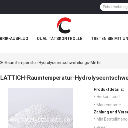
BRIK-AUSFLUG
QUALITÄTSKONTROLLE
TRETEN SIE MIT U
CH-Raumtemperatur-Hydrolyseentschwefelungs-Mittel
LATTICH-Raumtemperatur-Hydrolyseentschwef
Produktdetails:
Herkunftsort:
Markenname:
Zahlung und Vers
Min Bestellmeng
Preis: