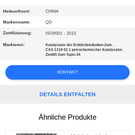
TRETEN
Herkunftsort:
CHINA
SIE
Markenname:
QD
MIT
Zertifizierung:
ISO9001：2015
UNS
Markieren:
,
Katalysator der Erdölchemikalien-2um
IN
,
CAS 1318 02 1 petrochemischer Katalysator
Zeolith 2um Sapo-34
VERBINDUNG
KONTAKT!
NACHRICHTEN
DETAILS ENTFALTEN
FÄLLE
Ähnliche Produkte
SITEMAP