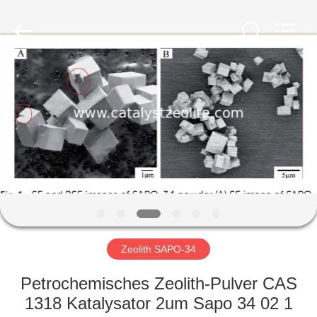
CATALYSTS
GROUP
CO.,LTD.
All
Rights
Reserved.
HAUS
PRODUKTE
ÜBER
UNS
FABRIK-
AUSFLUG
Zeolith SAPO-34
Petrochemisches Zeolith-Pulver CAS
QUALITÄTSKONTROLLE
1318 Katalysator 2um Sapo 34 02 1