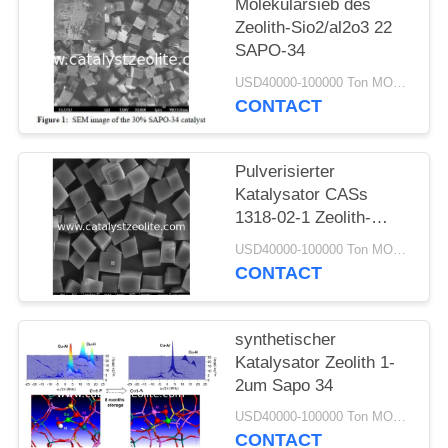
PRIVACY
Molekularsieb des
Zeolith-Sio2/al2o3 22
POLICY
SAPO-34
USD40000-100000 Ton MOQ:1 Kilogramm
CONTACT
Pulverisierter
Katalysator CASs
1318-02-1 Zeolith-
Sapo-34 für MTO-
USD40000-100000 Ton MOQ:1 Kilogramm
Automobil-Auspuff
CONTACT
synthetischer
Katalysator Zeolith 1-
2um Sapo 34
USD40000-100000 Ton MOQ:1 Kilogramm
CONTACT