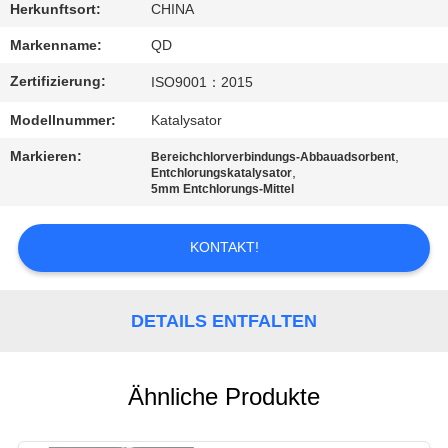
Herkunftsort:
CHINA
TRETEN
Markenname:
QD
SIE
Zertifizierung:
ISO9001：2015
MIT
Modellnummer:
Katalysator
UNS
Markieren:
,
Bereichchlorverbindungs-Abbauadsorbent
IN
,
Entchlorungskatalysator
5mm Entchlorungs-Mittel
VERBINDUNG
KONTAKT!
NACHRICHTEN
DETAILS ENTFALTEN
FÄLLE
SITEMAP
Ähnliche Produkte