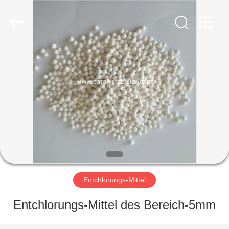
CATALYSTS
GROUP
CO.,LTD.
All
Rights
Reserved.
HAUS
PRODUKTE
ÜBER
UNS
FABRIK-
AUSFLUG
Entchlorungs-Mittel
Entchlorungs-Mittel des Bereich-5mm
QUALITÄTSKONTROLLE